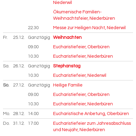
Niederwil
Ökumenische Familien-
Weihnachtsfeier, Niederbüren
22.30
Messe zur Heiligen Nacht, Niederwil
Fr.
25.12.
2026
Ganztägig
Weihnachten
09.00
Eucharistiefeier, Oberbüren
10.30
Eucharistiefeier, Niederbüren
Sa.
26.12.
2026
Ganztägig
Stephanstag
10.30
Eucharistiefeier, Niederwil
So.
27.12.
2026
Ganztägig
Heilige Familie
09.00
Eucharistiefeier, Oberbüren
10.30
Eucharistiefeier, Niederbüren
Mo.
28.12.
2026
14.00
Eucharistische Anbetung, Oberbüren
Do.
31.12.
2026
17.00
Eucharistiefeier zum Jahresabschluss
und Neujahr, Niederbüren