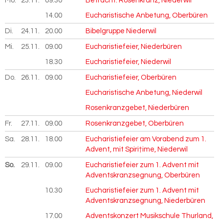
Mo.
23.11.
2026
09.30
Betracht. Rosenkranz, Niederwil
14.00
Eucharistische Anbetung, Oberbüren
Di.
24.11.
2026
20.00
Bibelgruppe Niederwil
Mi.
25.11.
2026
09.00
Eucharistiefeier, Niederbüren
18.30
Eucharistiefeier, Niederwil
Do.
26.11.
2026
09.00
Eucharistiefeier, Oberbüren
Eucharistische Anbetung, Niederwil
Rosenkranzgebet, Niederbüren
Fr.
27.11.
2026
09.00
Rosenkranzgebet, Oberbüren
Sa.
28.11.
2026
18.00
Eucharistiefeier am Vorabend zum 1.
Advent, mit Spiri†ime, Niederwil
So.
29.11.
2026
09.00
Eucharistiefeier zum 1. Advent mit
Adventskranzsegnung, Oberbüren
10.30
Eucharistiefeier zum 1. Advent mit
Adventskranzsegnung, Niederbüren
17.00
Adventskonzert Musikschule Thurland,