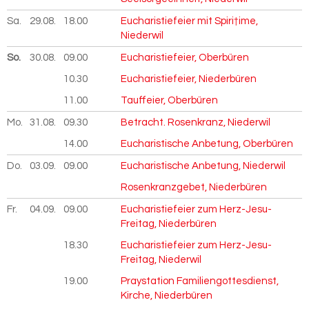
Sa.
29.08.
2026
18.00
Eucharistiefeier mit Spiri†ime,
Niederwil
So.
30.08.
2026
09.00
Eucharistiefeier, Oberbüren
10.30
Eucharistiefeier, Niederbüren
11.00
Tauffeier, Oberbüren
Mo.
31.08.
2026
09.30
Betracht. Rosenkranz, Niederwil
14.00
Eucharistische Anbetung, Oberbüren
Do.
03.09.
2026
09.00
Eucharistische Anbetung, Niederwil
Rosenkranzgebet, Niederbüren
Fr.
04.09.
2026
09.00
Eucharistiefeier zum Herz-Jesu-
Freitag, Niederbüren
18.30
Eucharistiefeier zum Herz-Jesu-
Freitag, Niederwil
19.00
Praystation Familiengottesdienst,
Kirche, Niederbüren