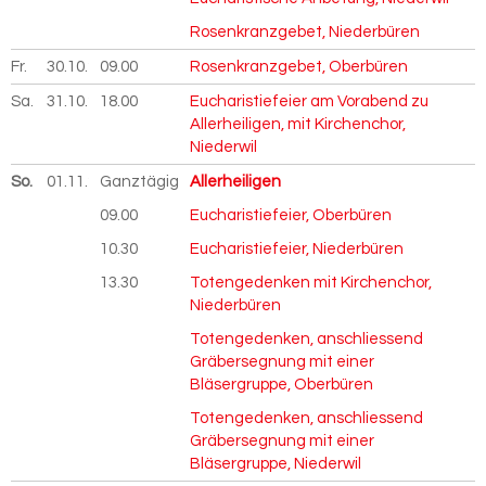
Rosenkranzgebet, Niederbüren
Fr.
30.10.
2026
09.00
Rosenkranzgebet, Oberbüren
Sa.
31.10.
2026
18.00
Eucharistiefeier am Vorabend zu
Allerheiligen, mit Kirchenchor,
Niederwil
So.
01.11.
2026
Ganztägig
Allerheiligen
09.00
Eucharistiefeier, Oberbüren
10.30
Eucharistiefeier, Niederbüren
13.30
Totengedenken mit Kirchenchor,
Niederbüren
Totengedenken, anschliessend
Gräbersegnung mit einer
Bläsergruppe, Oberbüren
Totengedenken, anschliessend
Gräbersegnung mit einer
Bläsergruppe, Niederwil