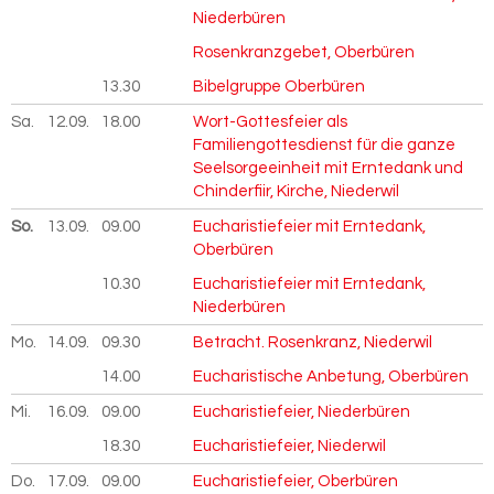
Niederbüren
Rosenkranzgebet, Oberbüren
13.30
Bibelgruppe Oberbüren
Sa.
12.09.
2026
18.00
Wort-Gottesfeier als
Familiengottesdienst für die ganze
Seelsorgeeinheit mit Erntedank und
Chinderfiir, Kirche, Niederwil
So.
13.09.
2026
09.00
Eucharistiefeier mit Erntedank,
Oberbüren
10.30
Eucharistiefeier mit Erntedank,
Niederbüren
Mo.
14.09.
2026
09.30
Betracht. Rosenkranz, Niederwil
14.00
Eucharistische Anbetung, Oberbüren
Mi.
16.09.
2026
09.00
Eucharistiefeier, Niederbüren
18.30
Eucharistiefeier, Niederwil
Do.
17.09.
2026
09.00
Eucharistiefeier, Oberbüren