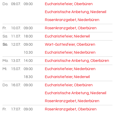
Do.
09.07.
2026
09.00
Eucharistiefeier, Oberbüren
Eucharistische Anbetung, Niederwil
Rosenkranzgebet, Niederbüren
Fr.
10.07.
2026
09.00
Rosenkranzgebet, Oberbüren
Sa.
11.07.
2026
18.00
Eucharistiefeier, Niederwil
So.
12.07.
2026
09.00
Wort-Gottesfeier, Oberbüren
10.30
Eucharistiefeier, Niederbüren
Mo.
13.07.
2026
14.00
Eucharistische Anbetung, Oberbüren
Mi.
15.07.
2026
09.00
Eucharistiefeier, Niederbüren
18.30
Eucharistiefeier, Niederwil
Do.
16.07.
2026
09.00
Eucharistiefeier, Oberbüren
Eucharistische Anbetung, Niederwil
Rosenkranzgebet, Niederbüren
Fr.
17.07.
2026
09.00
Rosenkranzgebet, Oberbüren