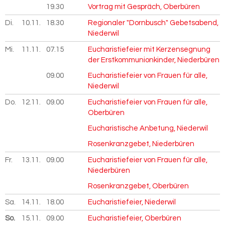
19.30
Vortrag mit Gespräch, Oberbüren
Di.
10.11.
2026
18.30
Regionaler "Dornbusch" Gebetsabend,
Niederwil
Mi.
11.11.
2026
07.15
Eucharistiefeier mit Kerzensegnung
der Erstkommunionkinder, Niederbüren
09.00
Eucharistiefeier von Frauen für alle,
Niederwil
Do.
12.11.
2026
09.00
Eucharistiefeier von Frauen für alle,
Oberbüren
Eucharistische Anbetung, Niederwil
Rosenkranzgebet, Niederbüren
Fr.
13.11.
2026
09.00
Eucharistiefeier von Frauen für alle,
Niederbüren
Rosenkranzgebet, Oberbüren
Sa.
14.11.
2026
18.00
Eucharistiefeier, Niederwil
So.
15.11.
2026
09.00
Eucharistiefeier, Oberbüren