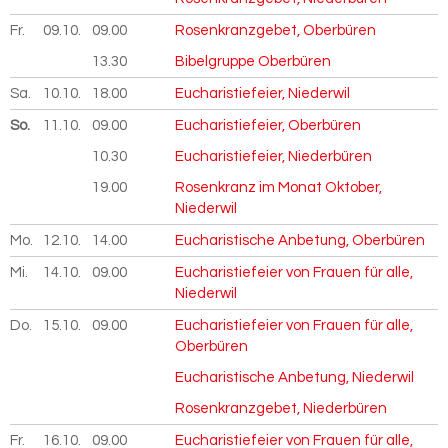
Fr.
09.10.
2026
09.00
Rosenkranzgebet, Oberbüren
13.30
Bibelgruppe Oberbüren
Sa.
10.10.
2026
18.00
Eucharistiefeier, Niederwil
So.
11.10.
2026
09.00
Eucharistiefeier, Oberbüren
10.30
Eucharistiefeier, Niederbüren
19.00
Rosenkranz im Monat Oktober,
Niederwil
Mo.
12.10.
2026
14.00
Eucharistische Anbetung, Oberbüren
Mi.
14.10.
2026
09.00
Eucharistiefeier von Frauen für alle,
Niederwil
Do.
15.10.
2026
09.00
Eucharistiefeier von Frauen für alle,
Oberbüren
Eucharistische Anbetung, Niederwil
Rosenkranzgebet, Niederbüren
Fr.
16.10.
2026
09.00
Eucharistiefeier von Frauen für alle,