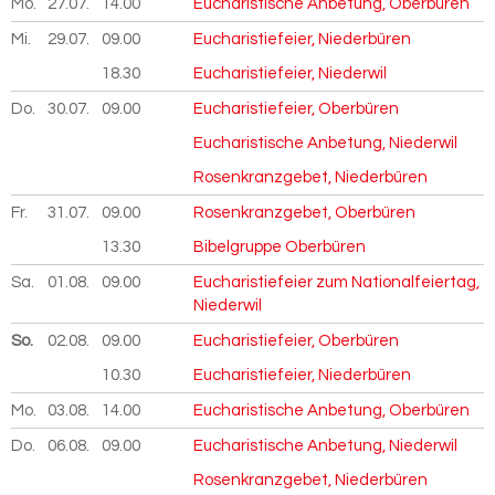
Mo.
27.07.
2026
14.00
Eucharistische Anbetung, Oberbüren
Mi.
29.07.
2026
09.00
Eucharistiefeier, Niederbüren
18.30
Eucharistiefeier, Niederwil
Do.
30.07.
2026
09.00
Eucharistiefeier, Oberbüren
Eucharistische Anbetung, Niederwil
Rosenkranzgebet, Niederbüren
Fr.
31.07.
2026
09.00
Rosenkranzgebet, Oberbüren
13.30
Bibelgruppe Oberbüren
Sa.
01.08.
2026
09.00
Eucharistiefeier zum Nationalfeiertag,
Niederwil
So.
02.08.
2026
09.00
Eucharistiefeier, Oberbüren
10.30
Eucharistiefeier, Niederbüren
Mo.
03.08.
2026
14.00
Eucharistische Anbetung, Oberbüren
Do.
06.08.
2026
09.00
Eucharistische Anbetung, Niederwil
Rosenkranzgebet, Niederbüren