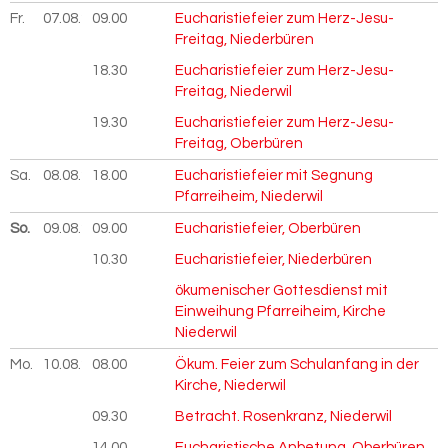
Fr.
07.08.
2026
09.00
Eucharistiefeier zum Herz-Jesu-
Freitag, Niederbüren
18.30
Eucharistiefeier zum Herz-Jesu-
Freitag, Niederwil
19.30
Eucharistiefeier zum Herz-Jesu-
Freitag, Oberbüren
Sa.
08.08.
2026
18.00
Eucharistiefeier mit Segnung
Pfarreiheim, Niederwil
So.
09.08.
2026
09.00
Eucharistiefeier, Oberbüren
10.30
Eucharistiefeier, Niederbüren
ökumenischer Gottesdienst mit
Einweihung Pfarreiheim, Kirche
Niederwil
Mo.
10.08.
2026
08.00
Ökum. Feier zum Schulanfang in der
Kirche, Niederwil
09.30
Betracht. Rosenkranz, Niederwil
14.00
Eucharistische Anbetung, Oberbüren