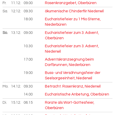
Fr.
11.12.
2026
09.00
Rosenkranzgebet, Oberbüren
Sa.
12.12.
2026
09.30
ökumenische Chinderfiir Niederwil
18.00
Eucharistiefeier zu 1 Mio Sterne,
Niederbüren
So.
13.12.
2026
09.00
Eucharistiefeier zum 3. Advent,
Oberbüren
10.30
Eucharistiefeier zum 3. Advent,
Niederwil
17.00
Adventskranzsegnung beim
Dorfbrunnen, Niederbüren
19.00
Buss- und Versöhnungsfeier der
Seelsorgeeinheit, Niederwil
Mo.
14.12.
2026
09.30
Betracht. Rosenkranz, Niederwil
14.00
Eucharistische Anbetung, Oberbüren
Di.
15.12.
2026
06.15
Rorate als Wort-Gottesfeier,
Oberbüren