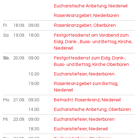
Eucharistische Anbetung, Niederwil
Rosenkranzgebet, Niederbüren
Fr.
18.09.
2026
09.00
Rosenkranzgebet, Oberbüren
Sa.
19.09.
2026
18.00
Festgottesdienst am Vorabend zum
Eidg. Dank-, Buss- und Bettag, Kirche,
Niederwil
So.
20.09.
2026
09.00
Festgottesdienst zum Eidg. Dank-,
Buss- und Bettag, Kirche Oberbüren
10.30
Eucharistiefeier, Niederbüren
19.00
Rosenkranzgebet zum Bettag,
Niederwil
Mo.
21.09.
2026
09.30
Betracht. Rosenkranz, Niederwil
14.00
Eucharistische Anbetung, Oberbüren
Mi.
23.09.
2026
09.00
Eucharistiefeier, Niederbüren
18.30
Eucharistiefeier, Niederwil