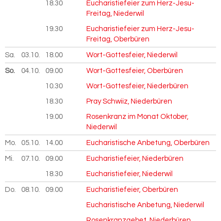
18.30
Eucharistiefeier zum Herz-Jesu-
Freitag, Niederwil
19.30
Eucharistiefeier zum Herz-Jesu-
Freitag, Oberbüren
Sa.
03.10.
2026
18.00
Wort-Gottesfeier, Niederwil
So.
04.10.
2026
09.00
Wort-Gottesfeier, Oberbüren
10.30
Wort-Gottesfeier, Niederbüren
18.30
Pray Schwiiz, Niederbüren
19.00
Rosenkranz im Monat Oktober,
Niederwil
Mo.
05.10.
2026
14.00
Eucharistische Anbetung, Oberbüren
Mi.
07.10.
2026
09.00
Eucharistiefeier, Niederbüren
18.30
Eucharistiefeier, Niederwil
Do.
08.10.
2026
09.00
Eucharistiefeier, Oberbüren
Eucharistische Anbetung, Niederwil
Rosenkranzgebet, Niederbüren