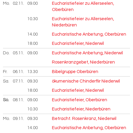
Mo.
02.11.
2026
09.00
Eucharistiefeier zu Allerseelen,
Oberbüren
10.30
Eucharistiefeier zu Allerseelen,
Niederbüren
14.00
Eucharistische Anbetung, Oberbüren
18.00
Eucharistiefeier, Niederwil
Do.
05.11.
2026
09.00
Eucharistische Anbetung, Niederwil
Rosenkranzgebet, Niederbüren
Fr.
06.11.
2026
13.30
Bibelgruppe Oberbüren
Sa.
07.11.
2026
09.30
ökumenische Chinderfiir Niederwil
18.00
Eucharistiefeier, Niederwil
So.
08.11.
2026
09.00
Eucharistiefeier, Oberbüren
10.30
Eucharistiefeier, Niederbüren
Mo.
09.11.
2026
09.30
Betracht. Rosenkranz, Niederwil
14.00
Eucharistische Anbetung, Oberbüren