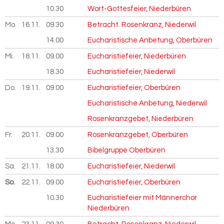
10.30
Wort-Gottesfeier, Niederbüren
Mo.
16.11.
2026
09.30
Betracht. Rosenkranz, Niederwil
14.00
Eucharistische Anbetung, Oberbüren
Mi.
18.11.
2026
09.00
Eucharistiefeier, Niederbüren
18.30
Eucharistiefeier, Niederwil
Do.
19.11.
2026
09.00
Eucharistiefeier, Oberbüren
Eucharistische Anbetung, Niederwil
Rosenkranzgebet, Niederbüren
Fr.
20.11.
2026
09.00
Rosenkranzgebet, Oberbüren
13.30
Bibelgruppe Oberbüren
Sa.
21.11.
2026
18.00
Eucharistiefeier, Niederwil
So.
22.11.
2026
09.00
Eucharistiefeier, Oberbüren
10.30
Eucharistiefeier mit Männerchor
Niederbüren