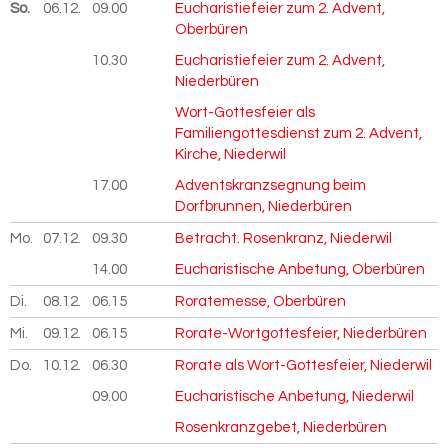
So.
06.12.
2026
09.00
Eucharistiefeier zum 2. Advent,
Oberbüren
10.30
Eucharistiefeier zum 2. Advent,
Niederbüren
Wort-Gottesfeier als
Familiengottesdienst zum 2. Advent,
Kirche, Niederwil
17.00
Adventskranzsegnung beim
Dorfbrunnen, Niederbüren
Mo.
07.12.
2026
09.30
Betracht. Rosenkranz, Niederwil
14.00
Eucharistische Anbetung, Oberbüren
Di.
08.12.
2026
06.15
Roratemesse, Oberbüren
Mi.
09.12.
2026
06.15
Rorate-Wortgottesfeier, Niederbüren
Do.
10.12.
2026
06.30
Rorate als Wort-Gottesfeier, Niederwil
09.00
Eucharistische Anbetung, Niederwil
Rosenkranzgebet, Niederbüren