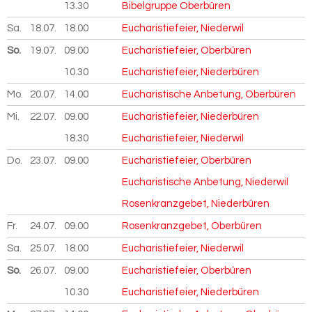
13.30
Bibelgruppe Oberbüren
Sa.
18.07.
2026
18.00
Eucharistiefeier, Niederwil
So.
19.07.
2026
09.00
Eucharistiefeier, Oberbüren
10.30
Eucharistiefeier, Niederbüren
Mo.
20.07.
2026
14.00
Eucharistische Anbetung, Oberbüren
Mi.
22.07.
2026
09.00
Eucharistiefeier, Niederbüren
18.30
Eucharistiefeier, Niederwil
Do.
23.07.
2026
09.00
Eucharistiefeier, Oberbüren
Eucharistische Anbetung, Niederwil
Rosenkranzgebet, Niederbüren
Fr.
24.07.
2026
09.00
Rosenkranzgebet, Oberbüren
Sa.
25.07.
2026
18.00
Eucharistiefeier, Niederwil
So.
26.07.
2026
09.00
Eucharistiefeier, Oberbüren
10.30
Eucharistiefeier, Niederbüren