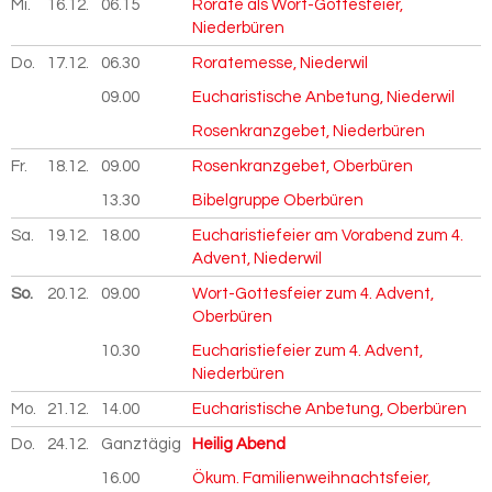
Mi.
16.12.
2026
06.15
Rorate als Wort-Gottesfeier,
Niederbüren
Do.
17.12.
2026
06.30
Roratemesse, Niederwil
09.00
Eucharistische Anbetung, Niederwil
Rosenkranzgebet, Niederbüren
Fr.
18.12.
2026
09.00
Rosenkranzgebet, Oberbüren
13.30
Bibelgruppe Oberbüren
Sa.
19.12.
2026
18.00
Eucharistiefeier am Vorabend zum 4.
Advent, Niederwil
So.
20.12.
2026
09.00
Wort-Gottesfeier zum 4. Advent,
Oberbüren
10.30
Eucharistiefeier zum 4. Advent,
Niederbüren
Mo.
21.12.
2026
14.00
Eucharistische Anbetung, Oberbüren
Do.
24.12.
2026
Ganztägig
Heilig Abend
16.00
Ökum. Familienweihnachtsfeier,