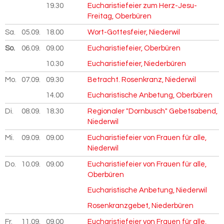
19.30
Eucharistiefeier zum Herz-Jesu-
Freitag, Oberbüren
Sa.
05.09.
2026
18.00
Wort-Gottesfeier, Niederwil
So.
06.09.
2026
09.00
Eucharistiefeier, Oberbüren
10.30
Eucharistiefeier, Niederbüren
Mo.
07.09.
2026
09.30
Betracht. Rosenkranz, Niederwil
14.00
Eucharistische Anbetung, Oberbüren
Di.
08.09.
2026
18.30
Regionaler "Dornbusch" Gebetsabend,
Niederwil
Mi.
09.09.
2026
09.00
Eucharistiefeier von Frauen für alle,
Niederwil
Do.
10.09.
2026
09.00
Eucharistiefeier von Frauen für alle,
Oberbüren
Eucharistische Anbetung, Niederwil
Rosenkranzgebet, Niederbüren
Fr.
11.09.
2026
09.00
Eucharistiefeier von Frauen für alle,