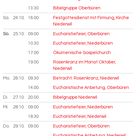
13.30
Bibelgruppe Oberbüren
Sa.
24.10.
2026
16.00
Festgottesdienst mit Firmung, Kirche
Niederwil
So.
25.10.
2026
09.00
Eucharistiefeier, Oberbüren
10.30
Eucharistiefeier, Niederbüren
17.00
Ökumenische Gospelchurch
19.00
Rosenkranz im Monat Oktober,
Niederwil
Mo.
26.10.
2026
09.30
Betracht. Rosenkranz, Niederwil
14.00
Eucharistische Anbetung, Oberbüren
Di.
27.10.
2026
20.00
Bibelgruppe Niederwil
Mi.
28.10.
2026
09.00
Eucharistiefeier, Niederbüren
18.30
Eucharistiefeier, Niederwil
Do.
29.10.
2026
09.00
Eucharistiefeier, Oberbüren
Eucharistische Anbetung, Niederwil