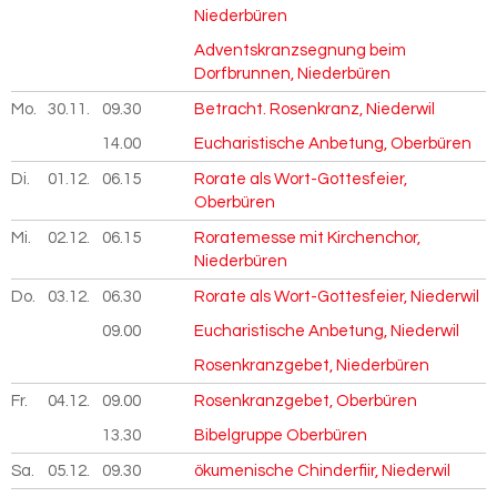
Niederbüren
Adventskranzsegnung beim
Dorfbrunnen, Niederbüren
Mo.
30.11.
2026
09.30
Betracht. Rosenkranz, Niederwil
14.00
Eucharistische Anbetung, Oberbüren
Di.
01.12.
2026
06.15
Rorate als Wort-Gottesfeier,
Oberbüren
Mi.
02.12.
2026
06.15
Roratemesse mit Kirchenchor,
Niederbüren
Do.
03.12.
2026
06.30
Rorate als Wort-Gottesfeier, Niederwil
09.00
Eucharistische Anbetung, Niederwil
Rosenkranzgebet, Niederbüren
Fr.
04.12.
2026
09.00
Rosenkranzgebet, Oberbüren
13.30
Bibelgruppe Oberbüren
Sa.
05.12.
2026
09.30
ökumenische Chinderfiir, Niederwil