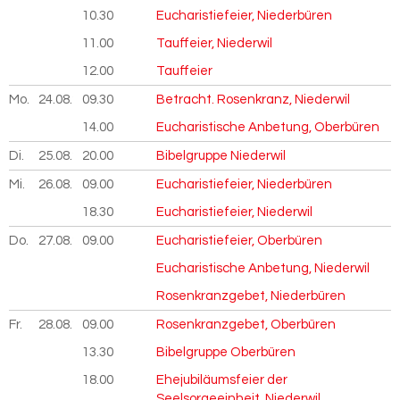
10.30
Eucharistiefeier, Niederbüren
11.00
Tauffeier, Niederwil
12.00
Tauffeier
Mo.
24.08.
2026
09.30
Betracht. Rosenkranz, Niederwil
14.00
Eucharistische Anbetung, Oberbüren
Di.
25.08.
2026
20.00
Bibelgruppe Niederwil
Mi.
26.08.
2026
09.00
Eucharistiefeier, Niederbüren
18.30
Eucharistiefeier, Niederwil
Do.
27.08.
2026
09.00
Eucharistiefeier, Oberbüren
Eucharistische Anbetung, Niederwil
Rosenkranzgebet, Niederbüren
Fr.
28.08.
2026
09.00
Rosenkranzgebet, Oberbüren
13.30
Bibelgruppe Oberbüren
18.00
Ehejubiläumsfeier der
Seelsorgeeinheit, Niederwil