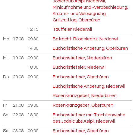
Jodlerclub Aelpli Niederwil,
Miniaufnahme und -Verabschiedung,
Kräuter- und Velosegnung,
Grillzmittag, Oberbüren
12.15
Tauffeier, Niederwil
Mo.
17.08.
2026
09.30
Betracht. Rosenkranz, Niederwil
14.00
Eucharistische Anbetung, Oberbüren
Mi.
19.08.
2026
09.00
Eucharistiefeier, Niederbüren
18.30
Eucharistiefeier, Niederwil
Do.
20.08.
2026
09.00
Eucharistiefeier, Oberbüren
Eucharistische Anbetung, Niederwil
Rosenkranzgebet, Niederbüren
Fr.
21.08.
2026
09.00
Rosenkranzgebet, Oberbüren
Sa.
22.08.
2026
18.00
Eucharistiefeier mit Trachtenweihe
des Jodelclubs Aelpli, Niederwil
So.
23.08.
2026
09.00
Eucharistiefeier, Oberbüren