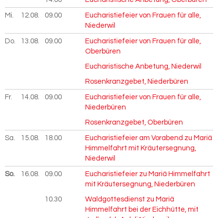
Mi.
12.08.
2026
09.00
Eucharistiefeier von Frauen für alle,
Niederwil
Do.
13.08.
2026
09.00
Eucharistiefeier von Frauen für alle,
Oberbüren
Eucharistische Anbetung, Niederwil
Rosenkranzgebet, Niederbüren
Fr.
14.08.
2026
09.00
Eucharistiefeier von Frauen für alle,
Niederbüren
Rosenkranzgebet, Oberbüren
Sa.
15.08.
2026
18.00
Eucharistiefeier am Vorabend zu Mariä
Himmelfahrt mit Kräutersegnung,
Niederwil
So.
16.08.
2026
09.00
Eucharistiefeier zu Mariä Himmelfahrt
mit Kräutersegnung, Niederbüren
10.30
Waldgottesdienst zu Mariä
Himmelfahrt bei der Eichhütte, mit