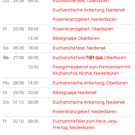
Do.
24.09.
2026
09.00
Eucharistiefeier, Oberbüren
Eucharistische Anbetung, Niederwil
Rosenkranzgebet, Niederbüren
Fr.
25.09.
2026
09.00
Rosenkranzgebet, Oberbüren
13.30
Bibelgruppe Oberbüren
Sa.
26.09.
2026
18.00
Eucharistiefeier, Niederwil
So.
27.09.
2026
09.00
Eucharistiefeier
fällt aus
, Oberbüren
10.30
Festgottesdienst zum Patrozinium mit
Kirchenchor, Kirche, Niederbüren
Mo.
28.09.
2026
14.00
Eucharistische Anbetung, Oberbüren
Di.
29.09.
2026
20.00
Bibelgruppe Niederwil
Do.
01.10.
2026
09.00
Eucharistische Anbetung, Niederwil
Rosenkranzgebet, Niederbüren
Fr.
02.10.
2026
09.00
Eucharistiefeier zum Herz-Jesu-
Freitag, Niederbüren