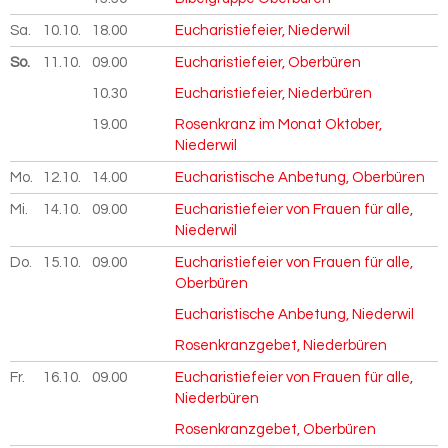
Sa.
10.10.
2026
18.00
Eucharistiefeier, Niederwil
So.
11.10.
2026
09.00
Eucharistiefeier, Oberbüren
10.30
Eucharistiefeier, Niederbüren
19.00
Rosenkranz im Monat Oktober,
Niederwil
Mo.
12.10.
2026
14.00
Eucharistische Anbetung, Oberbüren
Mi.
14.10.
2026
09.00
Eucharistiefeier von Frauen für alle,
Niederwil
Do.
15.10.
2026
09.00
Eucharistiefeier von Frauen für alle,
Oberbüren
Eucharistische Anbetung, Niederwil
Rosenkranzgebet, Niederbüren
Fr.
16.10.
2026
09.00
Eucharistiefeier von Frauen für alle,
Niederbüren
Rosenkranzgebet, Oberbüren