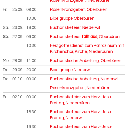
Rosenkranzgebet, Niederbüren
Fr.
25.09.
2026
09.00
Rosenkranzgebet, Oberbüren
13.30
Bibelgruppe Oberbüren
Sa.
26.09.
2026
18.00
Eucharistiefeier, Niederwil
So.
27.09.
2026
09.00
Eucharistiefeier
fällt aus
, Oberbüren
10.30
Festgottesdienst zum Patrozinium mit
Kirchenchor, Kirche, Niederbüren
Mo.
28.09.
2026
14.00
Eucharistische Anbetung, Oberbüren
Di.
29.09.
2026
20.00
Bibelgruppe Niederwil
Do.
01.10.
2026
09.00
Eucharistische Anbetung, Niederwil
Rosenkranzgebet, Niederbüren
Fr.
02.10.
2026
09.00
Eucharistiefeier zum Herz-Jesu-
Freitag, Niederbüren
18.30
Eucharistiefeier zum Herz-Jesu-
Freitag, Niederwil
19.30
Eucharistiefeier zum Herz-Jesu-