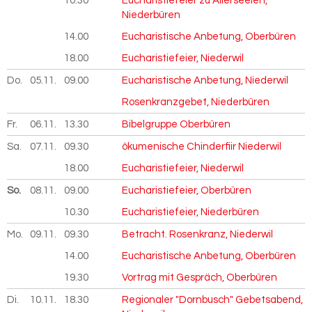
10.30
Eucharistiefeier zu Allerseelen,
Niederbüren
14.00
Eucharistische Anbetung, Oberbüren
18.00
Eucharistiefeier, Niederwil
Do.
05.11.
2026
09.00
Eucharistische Anbetung, Niederwil
Rosenkranzgebet, Niederbüren
Fr.
06.11.
2026
13.30
Bibelgruppe Oberbüren
Sa.
07.11.
2026
09.30
ökumenische Chinderfiir Niederwil
18.00
Eucharistiefeier, Niederwil
So.
08.11.
2026
09.00
Eucharistiefeier, Oberbüren
10.30
Eucharistiefeier, Niederbüren
Mo.
09.11.
2026
09.30
Betracht. Rosenkranz, Niederwil
14.00
Eucharistische Anbetung, Oberbüren
19.30
Vortrag mit Gespräch, Oberbüren
Di.
10.11.
2026
18.30
Regionaler "Dornbusch" Gebetsabend,