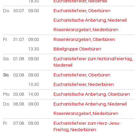
18.30
Eucharistiefeier, Niederwil
Do.
30.07.
2026
09.00
Eucharistiefeier, Oberbüren
Eucharistische Anbetung, Niederwil
Rosenkranzgebet, Niederbüren
Fr.
31.07.
2026
09.00
Rosenkranzgebet, Oberbüren
13.30
Bibelgruppe Oberbüren
Sa.
01.08.
2026
09.00
Eucharistiefeier zum Nationalfeiertag,
Niederwil
So.
02.08.
2026
09.00
Eucharistiefeier, Oberbüren
10.30
Eucharistiefeier, Niederbüren
Mo.
03.08.
2026
14.00
Eucharistische Anbetung, Oberbüren
Do.
06.08.
2026
09.00
Eucharistische Anbetung, Niederwil
Rosenkranzgebet, Niederbüren
Fr.
07.08.
2026
09.00
Eucharistiefeier zum Herz-Jesu-
Freitag, Niederbüren