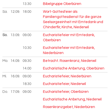
13.30
Bibelgruppe Oberbüren
Sa.
12.09.
2026
18.00
Wort-Gottesfeier als
Familiengottesdienst für die ganze
Seelsorgeeinheit mit Erntedank und
Chinderfiir, Kirche, Niederwil
So.
13.09.
2026
09.00
Eucharistiefeier mit Erntedank,
Oberbüren
10.30
Eucharistiefeier mit Erntedank,
Niederbüren
Mo.
14.09.
2026
09.30
Betracht. Rosenkranz, Niederwil
14.00
Eucharistische Anbetung, Oberbüren
Mi.
16.09.
2026
09.00
Eucharistiefeier, Niederbüren
18.30
Eucharistiefeier, Niederwil
Do.
17.09.
2026
09.00
Eucharistiefeier, Oberbüren
Eucharistische Anbetung, Niederwil
Rosenkranzgebet, Niederbüren