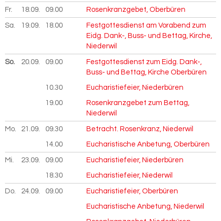
Fr.
18.09.
2026
09.00
Rosenkranzgebet, Oberbüren
Sa.
19.09.
2026
18.00
Festgottesdienst am Vorabend zum
Eidg. Dank-, Buss- und Bettag, Kirche,
Niederwil
So.
20.09.
2026
09.00
Festgottesdienst zum Eidg. Dank-,
Buss- und Bettag, Kirche Oberbüren
10.30
Eucharistiefeier, Niederbüren
19.00
Rosenkranzgebet zum Bettag,
Niederwil
Mo.
21.09.
2026
09.30
Betracht. Rosenkranz, Niederwil
14.00
Eucharistische Anbetung, Oberbüren
Mi.
23.09.
2026
09.00
Eucharistiefeier, Niederbüren
18.30
Eucharistiefeier, Niederwil
Do.
24.09.
2026
09.00
Eucharistiefeier, Oberbüren
Eucharistische Anbetung, Niederwil