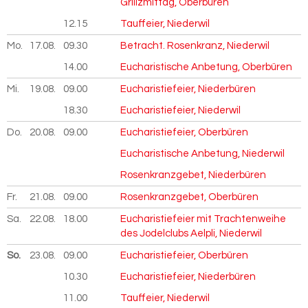
Grillzmittag, Oberbüren
12.15
Tauffeier, Niederwil
Mo.
17.08.
2026
09.30
Betracht. Rosenkranz, Niederwil
14.00
Eucharistische Anbetung, Oberbüren
Mi.
19.08.
2026
09.00
Eucharistiefeier, Niederbüren
18.30
Eucharistiefeier, Niederwil
Do.
20.08.
2026
09.00
Eucharistiefeier, Oberbüren
Eucharistische Anbetung, Niederwil
Rosenkranzgebet, Niederbüren
Fr.
21.08.
2026
09.00
Rosenkranzgebet, Oberbüren
Sa.
22.08.
2026
18.00
Eucharistiefeier mit Trachtenweihe
des Jodelclubs Aelpli, Niederwil
So.
23.08.
2026
09.00
Eucharistiefeier, Oberbüren
10.30
Eucharistiefeier, Niederbüren
11.00
Tauffeier, Niederwil