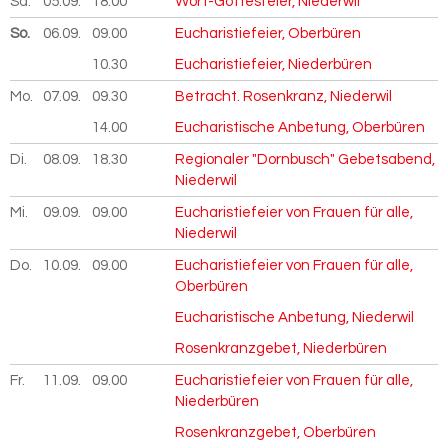
Sa.
05.09.
2026
18.00
Wort-Gottesfeier, Niederwil
So.
06.09.
2026
09.00
Eucharistiefeier, Oberbüren
10.30
Eucharistiefeier, Niederbüren
Mo.
07.09.
2026
09.30
Betracht. Rosenkranz, Niederwil
14.00
Eucharistische Anbetung, Oberbüren
Di.
08.09.
2026
18.30
Regionaler "Dornbusch" Gebetsabend,
Niederwil
Mi.
09.09.
2026
09.00
Eucharistiefeier von Frauen für alle,
Niederwil
Do.
10.09.
2026
09.00
Eucharistiefeier von Frauen für alle,
Oberbüren
Eucharistische Anbetung, Niederwil
Rosenkranzgebet, Niederbüren
Fr.
11.09.
2026
09.00
Eucharistiefeier von Frauen für alle,
Niederbüren
Rosenkranzgebet, Oberbüren