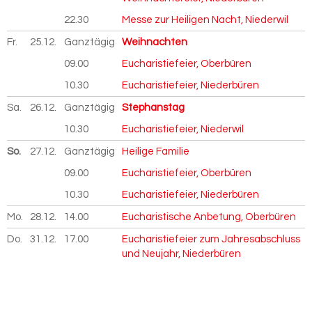
22.30
Messe zur Heiligen Nacht, Niederwil
Fr.
25.12.
2026
Ganztägig
Weihnachten
09.00
Eucharistiefeier, Oberbüren
10.30
Eucharistiefeier, Niederbüren
Sa.
26.12.
2026
Ganztägig
Stephanstag
10.30
Eucharistiefeier, Niederwil
So.
27.12.
2026
Ganztägig
Heilige Familie
09.00
Eucharistiefeier, Oberbüren
10.30
Eucharistiefeier, Niederbüren
Mo.
28.12.
2026
14.00
Eucharistische Anbetung, Oberbüren
Do.
31.12.
2026
17.00
Eucharistiefeier zum Jahresabschluss
und Neujahr, Niederbüren