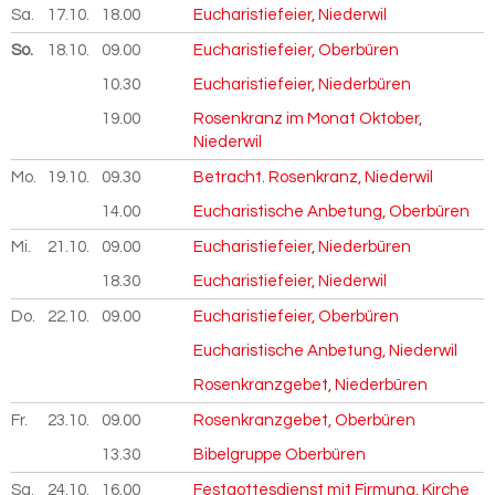
Sa.
17.10.
2026
18.00
Eucharistiefeier, Niederwil
So.
18.10.
2026
09.00
Eucharistiefeier, Oberbüren
10.30
Eucharistiefeier, Niederbüren
19.00
Rosenkranz im Monat Oktober,
Niederwil
Mo.
19.10.
2026
09.30
Betracht. Rosenkranz, Niederwil
14.00
Eucharistische Anbetung, Oberbüren
Mi.
21.10.
2026
09.00
Eucharistiefeier, Niederbüren
18.30
Eucharistiefeier, Niederwil
Do.
22.10.
2026
09.00
Eucharistiefeier, Oberbüren
Eucharistische Anbetung, Niederwil
Rosenkranzgebet, Niederbüren
Fr.
23.10.
2026
09.00
Rosenkranzgebet, Oberbüren
13.30
Bibelgruppe Oberbüren
Sa.
24.10.
2026
16.00
Festgottesdienst mit Firmung, Kirche