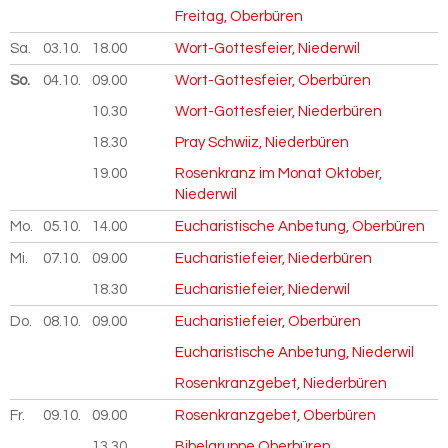
Freitag, Oberbüren
Sa.
03.10.
2026
18.00
Wort-Gottesfeier, Niederwil
So.
04.10.
2026
09.00
Wort-Gottesfeier, Oberbüren
10.30
Wort-Gottesfeier, Niederbüren
18.30
Pray Schwiiz, Niederbüren
19.00
Rosenkranz im Monat Oktober,
Niederwil
Mo.
05.10.
2026
14.00
Eucharistische Anbetung, Oberbüren
Mi.
07.10.
2026
09.00
Eucharistiefeier, Niederbüren
18.30
Eucharistiefeier, Niederwil
Do.
08.10.
2026
09.00
Eucharistiefeier, Oberbüren
Eucharistische Anbetung, Niederwil
Rosenkranzgebet, Niederbüren
Fr.
09.10.
2026
09.00
Rosenkranzgebet, Oberbüren
13.30
Bibelgruppe Oberbüren