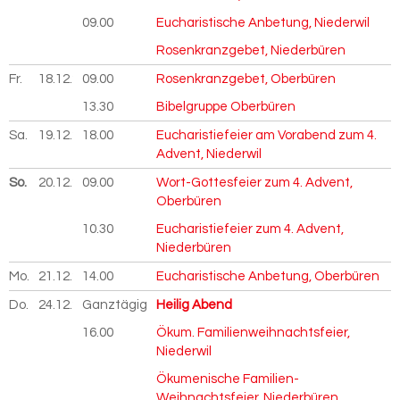
09.00
Eucharistische Anbetung, Niederwil
Rosenkranzgebet, Niederbüren
Fr.
18.12.
2026
09.00
Rosenkranzgebet, Oberbüren
13.30
Bibelgruppe Oberbüren
Sa.
19.12.
2026
18.00
Eucharistiefeier am Vorabend zum 4.
Advent, Niederwil
So.
20.12.
2026
09.00
Wort-Gottesfeier zum 4. Advent,
Oberbüren
10.30
Eucharistiefeier zum 4. Advent,
Niederbüren
Mo.
21.12.
2026
14.00
Eucharistische Anbetung, Oberbüren
Do.
24.12.
2026
Ganztägig
Heilig Abend
16.00
Ökum. Familienweihnachtsfeier,
Niederwil
Ökumenische Familien-
Weihnachtsfeier, Niederbüren