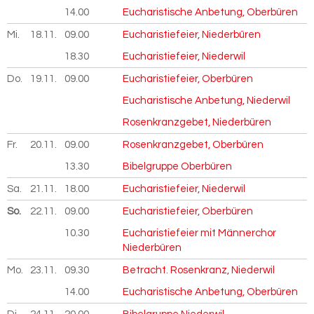
14.00
Eucharistische Anbetung, Oberbüren
Mi.
18.11.
2026
09.00
Eucharistiefeier, Niederbüren
18.30
Eucharistiefeier, Niederwil
Do.
19.11.
2026
09.00
Eucharistiefeier, Oberbüren
Eucharistische Anbetung, Niederwil
Rosenkranzgebet, Niederbüren
Fr.
20.11.
2026
09.00
Rosenkranzgebet, Oberbüren
13.30
Bibelgruppe Oberbüren
Sa.
21.11.
2026
18.00
Eucharistiefeier, Niederwil
So.
22.11.
2026
09.00
Eucharistiefeier, Oberbüren
10.30
Eucharistiefeier mit Männerchor
Niederbüren
Mo.
23.11.
2026
09.30
Betracht. Rosenkranz, Niederwil
14.00
Eucharistische Anbetung, Oberbüren