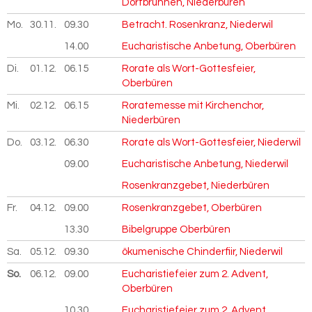
Dorfbrunnen, Niederbüren
Mo.
30.11.
2026
09.30
Betracht. Rosenkranz, Niederwil
14.00
Eucharistische Anbetung, Oberbüren
Di.
01.12.
2026
06.15
Rorate als Wort-Gottesfeier,
Oberbüren
Mi.
02.12.
2026
06.15
Roratemesse mit Kirchenchor,
Niederbüren
Do.
03.12.
2026
06.30
Rorate als Wort-Gottesfeier, Niederwil
09.00
Eucharistische Anbetung, Niederwil
Rosenkranzgebet, Niederbüren
Fr.
04.12.
2026
09.00
Rosenkranzgebet, Oberbüren
13.30
Bibelgruppe Oberbüren
Sa.
05.12.
2026
09.30
ökumenische Chinderfiir, Niederwil
So.
06.12.
2026
09.00
Eucharistiefeier zum 2. Advent,
Oberbüren
10.30
Eucharistiefeier zum 2. Advent,