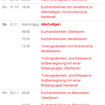
Sa.
31.10.
2026
18.00
Eucharistiefeier am Vorabend zu
Allerheiligen, mit Kirchenchor,
Niederwil
So.
01.11.
2026
Ganztägig
Allerheiligen
09.00
Eucharistiefeier, Oberbüren
10.30
Eucharistiefeier, Niederbüren
13.30
Totengedenken mit Kirchenchor,
Niederbüren
Totengedenken, anschliessend
Gräbersegnung mit einer
Bläsergruppe, Oberbüren
Totengedenken, anschliessend
Gräbersegnung mit einer
Bläsergruppe, Niederwil
Mo.
02.11.
2026
09.00
Eucharistiefeier zu Allerseelen,
Oberbüren