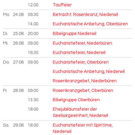
12.00
Tauffeier
Mo.
24.08.
2026
09.30
Betracht. Rosenkranz, Niederwil
14.00
Eucharistische Anbetung, Oberbüren
Di.
25.08.
2026
20.00
Bibelgruppe Niederwil
Mi.
26.08.
2026
09.00
Eucharistiefeier, Niederbüren
18.30
Eucharistiefeier, Niederwil
Do.
27.08.
2026
09.00
Eucharistiefeier, Oberbüren
Eucharistische Anbetung, Niederwil
Rosenkranzgebet, Niederbüren
Fr.
28.08.
2026
09.00
Rosenkranzgebet, Oberbüren
13.30
Bibelgruppe Oberbüren
18.00
Ehejubiläumsfeier der
Seelsorgeeinheit, Niederwil
Sa.
29.08.
2026
18.00
Eucharistiefeier mit Spiri†ime,
Niederwil