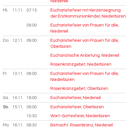
Niederwil
Mi.
11.11.
2026
07.15
Eucharistiefeier mit Kerzensegnung
der Erstkommunionkinder, Niederbüren
09.00
Eucharistiefeier von Frauen für alle,
Niederwil
Do.
12.11.
2026
09.00
Eucharistiefeier von Frauen für alle,
Oberbüren
Eucharistische Anbetung, Niederwil
Rosenkranzgebet, Niederbüren
Fr.
13.11.
2026
09.00
Eucharistiefeier von Frauen für alle,
Niederbüren
Rosenkranzgebet, Oberbüren
Sa.
14.11.
2026
18.00
Eucharistiefeier, Niederwil
So.
15.11.
2026
09.00
Eucharistiefeier, Oberbüren
10.30
Wort-Gottesfeier, Niederbüren
Mo.
16.11.
2026
09.30
Betracht. Rosenkranz, Niederwil