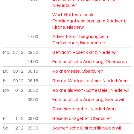
Niederbüren
Wort-Gottesfeier als
Familiengottesdienst zum 2. Advent,
Kirche, Niederwil
17.00
Adventskranzsegnung beim
Dorfbrunnen, Niederbüren
Mo.
07.12.
2026
09.30
Betracht. Rosenkranz, Niederwil
14.00
Eucharistische Anbetung, Oberbüren
Di.
08.12.
2026
06.15
Roratemesse, Oberbüren
Mi.
09.12.
2026
06.15
Rorate-Wortgottesfeier, Niederbüren
Do.
10.12.
2026
06.30
Rorate als Wort-Gottesfeier, Niederwil
09.00
Eucharistische Anbetung, Niederwil
Rosenkranzgebet, Niederbüren
Fr.
11.12.
2026
09.00
Rosenkranzgebet, Oberbüren
Sa.
12.12.
2026
09.30
ökumenische Chinderfiir Niederwil