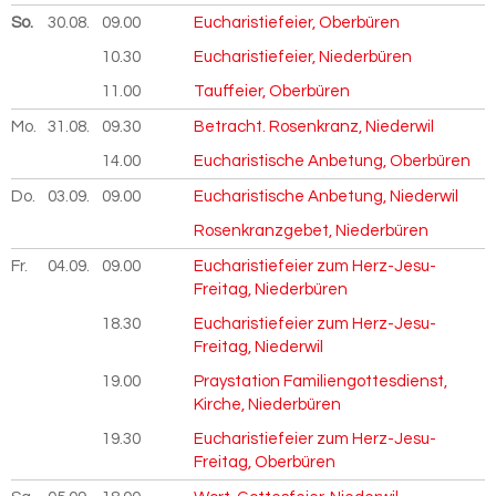
So.
30.08.
2026
09.00
Eucharistiefeier, Oberbüren
10.30
Eucharistiefeier, Niederbüren
11.00
Tauffeier, Oberbüren
Mo.
31.08.
2026
09.30
Betracht. Rosenkranz, Niederwil
14.00
Eucharistische Anbetung, Oberbüren
Do.
03.09.
2026
09.00
Eucharistische Anbetung, Niederwil
Rosenkranzgebet, Niederbüren
Fr.
04.09.
2026
09.00
Eucharistiefeier zum Herz-Jesu-
Freitag, Niederbüren
18.30
Eucharistiefeier zum Herz-Jesu-
Freitag, Niederwil
19.00
Praystation Familiengottesdienst,
Kirche, Niederbüren
19.30
Eucharistiefeier zum Herz-Jesu-
Freitag, Oberbüren