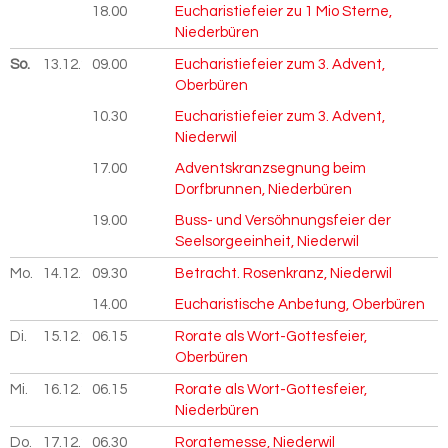
18.00
Eucharistiefeier zu 1 Mio Sterne,
Niederbüren
So.
13.12.
2026
09.00
Eucharistiefeier zum 3. Advent,
Oberbüren
10.30
Eucharistiefeier zum 3. Advent,
Niederwil
17.00
Adventskranzsegnung beim
Dorfbrunnen, Niederbüren
19.00
Buss- und Versöhnungsfeier der
Seelsorgeeinheit, Niederwil
Mo.
14.12.
2026
09.30
Betracht. Rosenkranz, Niederwil
14.00
Eucharistische Anbetung, Oberbüren
Di.
15.12.
2026
06.15
Rorate als Wort-Gottesfeier,
Oberbüren
Mi.
16.12.
2026
06.15
Rorate als Wort-Gottesfeier,
Niederbüren
Do.
17.12.
2026
06.30
Roratemesse, Niederwil