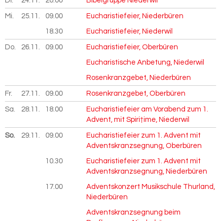
Di.
24.11.
2026
20.00
Bibelgruppe Niederwil
Mi.
25.11.
2026
09.00
Eucharistiefeier, Niederbüren
18.30
Eucharistiefeier, Niederwil
Do.
26.11.
2026
09.00
Eucharistiefeier, Oberbüren
Eucharistische Anbetung, Niederwil
Rosenkranzgebet, Niederbüren
Fr.
27.11.
2026
09.00
Rosenkranzgebet, Oberbüren
Sa.
28.11.
2026
18.00
Eucharistiefeier am Vorabend zum 1.
Advent, mit Spiri†ime, Niederwil
So.
29.11.
2026
09.00
Eucharistiefeier zum 1. Advent mit
Adventskranzsegnung, Oberbüren
10.30
Eucharistiefeier zum 1. Advent mit
Adventskranzsegnung, Niederbüren
17.00
Adventskonzert Musikschule Thurland,
Niederbüren
Adventskranzsegnung beim