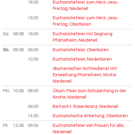
18.30
Eucharistiefeier zum Herz-Jesu-
Freitag, Niederwil
19.30
Eucharistiefeier zum Herz-Jesu-
Freitag, Oberbüren
Sa.
08.08.
2026
18.00
Eucharistiefeier mit Segnung
Pfarreiheim, Niederwil
So.
09.08.
2026
09.00
Eucharistiefeier, Oberbüren
10.30
Eucharistiefeier, Niederbüren
ökumenischer Gottesdienst mit
Einweihung Pfarreiheim, Kirche
Niederwil
Mo.
10.08.
2026
08.00
Ökum. Feier zum Schulanfang in der
Kirche, Niederwil
09.30
Betracht. Rosenkranz, Niederwil
14.00
Eucharistische Anbetung, Oberbüren
Mi.
12.08.
2026
09.00
Eucharistiefeier von Frauen für alle,
Niederwil