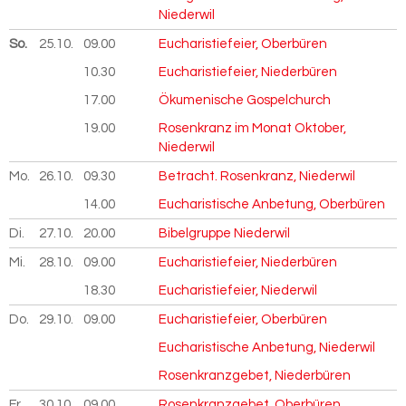
Niederwil
So.
25.10.
2026
09.00
Eucharistiefeier, Oberbüren
10.30
Eucharistiefeier, Niederbüren
17.00
Ökumenische Gospelchurch
19.00
Rosenkranz im Monat Oktober,
Niederwil
Mo.
26.10.
2026
09.30
Betracht. Rosenkranz, Niederwil
14.00
Eucharistische Anbetung, Oberbüren
Di.
27.10.
2026
20.00
Bibelgruppe Niederwil
Mi.
28.10.
2026
09.00
Eucharistiefeier, Niederbüren
18.30
Eucharistiefeier, Niederwil
Do.
29.10.
2026
09.00
Eucharistiefeier, Oberbüren
Eucharistische Anbetung, Niederwil
Rosenkranzgebet, Niederbüren
Fr.
30.10.
2026
09.00
Rosenkranzgebet, Oberbüren