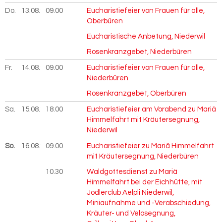
Do.
13.08.
2026
09.00
Eucharistiefeier von Frauen für alle,
Oberbüren
Eucharistische Anbetung, Niederwil
Rosenkranzgebet, Niederbüren
Fr.
14.08.
2026
09.00
Eucharistiefeier von Frauen für alle,
Niederbüren
Rosenkranzgebet, Oberbüren
Sa.
15.08.
2026
18.00
Eucharistiefeier am Vorabend zu Mariä
Himmelfahrt mit Kräutersegnung,
Niederwil
So.
16.08.
2026
09.00
Eucharistiefeier zu Mariä Himmelfahrt
mit Kräutersegnung, Niederbüren
10.30
Waldgottesdienst zu Mariä
Himmelfahrt bei der Eichhütte, mit
Jodlerclub Aelpli Niederwil,
Miniaufnahme und -Verabschiedung,
Kräuter- und Velosegnung,