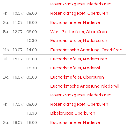
Rosenkranzgebet, Niederbüren
Fr.
10.07.
2026
09.00
Rosenkranzgebet, Oberbüren
Sa.
11.07.
2026
18.00
Eucharistiefeier, Niederwil
So.
12.07.
2026
09.00
Wort-Gottesfeier, Oberbüren
10.30
Eucharistiefeier, Niederbüren
Mo.
13.07.
2026
14.00
Eucharistische Anbetung, Oberbüren
Mi.
15.07.
2026
09.00
Eucharistiefeier, Niederbüren
18.30
Eucharistiefeier, Niederwil
Do.
16.07.
2026
09.00
Eucharistiefeier, Oberbüren
Eucharistische Anbetung, Niederwil
Rosenkranzgebet, Niederbüren
Fr.
17.07.
2026
09.00
Rosenkranzgebet, Oberbüren
13.30
Bibelgruppe Oberbüren
Sa.
18.07.
2026
18.00
Eucharistiefeier, Niederwil