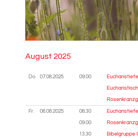
Au­gust 2025
Do.
07.08.
2025
09.00
Eucharistief
Eucharistisc
Rosenkranzg
Fr.
08.08.
2025
08.30
Eucharistiefe
09.00
Rosenkranzg
13.30
Bibelgruppe