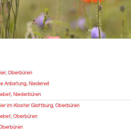
eier, Oberbüren
he Anbetung, Niederwil
ebet, Niederbüren
ier im Kloster Glattburg, Oberbüren
ebet, Oberbüren
 Oberbüren