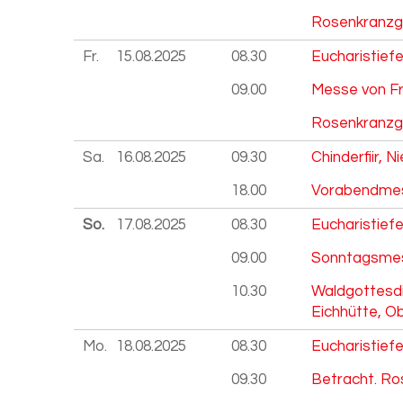
Rosenkranzg
Fr.
15.08.
2025
08.30
Eucharistiefe
09.00
Messe von Fr
Rosenkranzg
Sa.
16.08.
2025
09.30
Chinderfiir, 
18.00
Vorabendmess
So.
17.08.
2025
08.30
Eucharistiefe
09.00
Sonntagsmess
10.30
Waldgottesdi
Eichhütte, O
Mo.
18.08.
2025
08.30
Eucharistiefe
09.30
Betracht. Ro