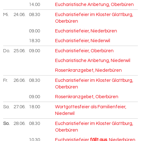
14.00
Eucharistische Anbetung, Oberbüren
Mi.
24.06.
2026
08.30
Eucharistiefeier im Kloster Glattburg,
Oberbüren
09.00
Eucharistiefeier, Niederbüren
18.30
Eucharistiefeier, Niederwil
Do.
25.06.
2026
09.00
Eucharistiefeier, Oberbüren
Eucharistische Anbetung, Niederwil
Rosenkranzgebet, Niederbüren
Fr.
26.06.
2026
08.30
Eucharistiefeier im Kloster Glattburg,
Oberbüren
09.00
Rosenkranzgebet, Oberbüren
Sa.
27.06.
2026
18.00
Wortgottesfeier als Familienfeier,
Niederwil
So.
28.06.
2026
08.30
Eucharistiefeier im Kloster Glattburg,
Oberbüren
10.30
Eucharistiefeier
fällt aus
, Niederbüren