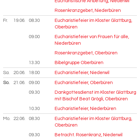
Eucharistische Anbetung, Niederwil
Rosenkranzgebet, Niederbüren
Fr.
19.06.
2026
08.30
Eucharistiefeier im Kloster Glattburg,
Oberbüren
09.00
Eucharistiefeier von Frauen für alle,
Niederbüren
Rosenkranzgebet, Oberbüren
13.30
Bibelgruppe Oberbüren
Sa.
20.06.
2026
18.00
Eucharistiefeier, Niederwil
So.
21.06.
2026
09.00
Eucharistiefeier, Oberbüren
09.30
Dankgottesdienst im Kloster Glattburg
mit Bischof Beat Grögli, Oberbüren
10.30
Eucharistiefeier, Niederbüren
Mo.
22.06.
2026
08.30
Eucharistiefeier im Kloster Glattburg,
Oberbüren
09.30
Betracht. Rosenkranz, Niederwil