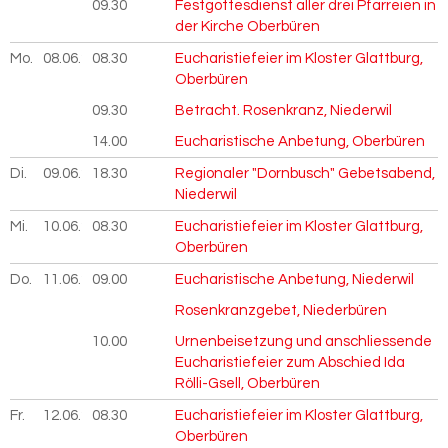
09.30
Festgottesdienst aller drei Pfarreien in
der Kirche Oberbüren
Mo.
08.06.
2026
08.30
Eucharistiefeier im Kloster Glattburg,
Oberbüren
09.30
Betracht. Rosenkranz, Niederwil
14.00
Eucharistische Anbetung, Oberbüren
Di.
09.06.
2026
18.30
Regionaler "Dornbusch" Gebetsabend,
Niederwil
Mi.
10.06.
2026
08.30
Eucharistiefeier im Kloster Glattburg,
Oberbüren
Do.
11.06.
2026
09.00
Eucharistische Anbetung, Niederwil
Rosenkranzgebet, Niederbüren
10.00
Urnenbeisetzung und anschliessende
Eucharistiefeier zum Abschied Ida
Rölli-Gsell, Oberbüren
Fr.
12.06.
2026
08.30
Eucharistiefeier im Kloster Glattburg,
Oberbüren