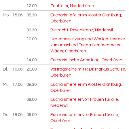
12.00
Tauffeier, Niederbüren
Mo.
15.06.
2026
08.30
Eucharistiefeier im Kloster Glattburg,
Oberbüren
09.30
Betracht. Rosenkranz, Niederwil
10.00
Urnenbeisetzung und Wortgottesfeier
zum Abschied Frieda Lemmenmeier-
Wäger, Oberbüren
14.00
Eucharistische Anbetung, Oberbüren
Di.
16.06.
2026
20.00
Vortragsreihe mit P. Dr. Markus Schulze,
Oberbüren
Mi.
17.06.
2026
08.30
Eucharistiefeier im Kloster Glattburg,
Oberbüren
09.00
Eucharistiefeier von Frauen für alle,
Niederwil
Do.
18.06.
2026
09.00
Eucharistiefeier von Frauen für alle,
Oberbüren