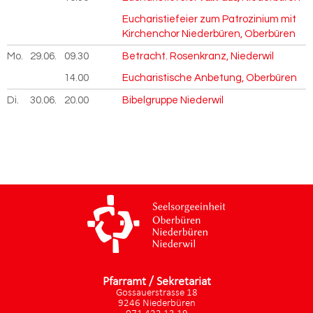
Eucharistiefeier zum Patrozinium mit
Kirchenchor Niederbüren, Oberbüren
Mo.
29.06.
2026
09.30
Betracht. Rosenkranz, Niederwil
14.00
Eucharistische Anbetung, Oberbüren
Di.
30.06.
2026
20.00
Bibelgruppe Niederwil
Pfarramt / Sekretariat
Gossauerstrasse 18
9246 Niederbüren