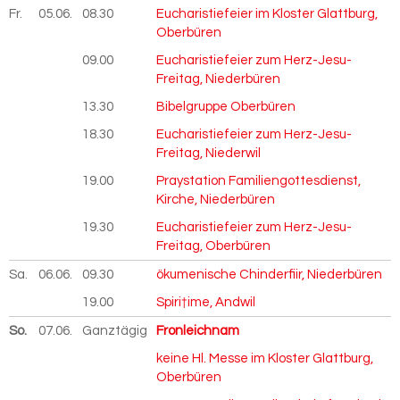
Fr.
05.06.
2026
08.30
Eucharistiefeier im Kloster Glattburg,
Oberbüren
09.00
Eucharistiefeier zum Herz-Jesu-
Freitag, Niederbüren
13.30
Bibelgruppe Oberbüren
18.30
Eucharistiefeier zum Herz-Jesu-
Freitag, Niederwil
19.00
Praystation Familiengottesdienst,
Kirche, Niederbüren
19.30
Eucharistiefeier zum Herz-Jesu-
Freitag, Oberbüren
Sa.
06.06.
2026
09.30
ökumenische Chinderfiir, Niederbüren
19.00
Spiri†ime, Andwil
So.
07.06.
2026
Ganztägig
Fronleichnam
keine Hl. Messe im Kloster Glattburg,
Oberbüren