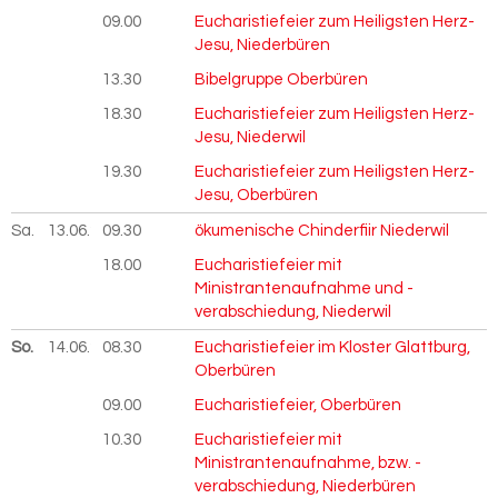
09.00
Eucharistiefeier zum Heiligsten Herz-
Jesu, Niederbüren
13.30
Bibelgruppe Oberbüren
18.30
Eucharistiefeier zum Heiligsten Herz-
Jesu, Niederwil
19.30
Eucharistiefeier zum Heiligsten Herz-
Jesu, Oberbüren
Sa.
13.06.
2026
09.30
ökumenische Chinderfiir Niederwil
18.00
Eucharistiefeier mit
Ministrantenaufnahme und -
verabschiedung, Niederwil
So.
14.06.
2026
08.30
Eucharistiefeier im Kloster Glattburg,
Oberbüren
09.00
Eucharistiefeier, Oberbüren
10.30
Eucharistiefeier mit
Ministrantenaufnahme, bzw. -
verabschiedung, Niederbüren