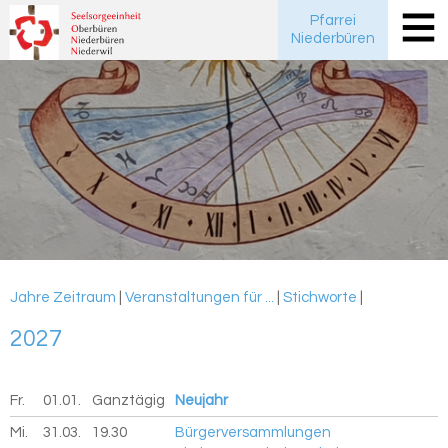
Pfarrei
Niederbüren
Jahre
Zeitraum
|
Veranstaltungen für ...
|
Stichworte
|
2027
Fr.
01.01.
2027
Ganztägig
Neujahr
Mi.
31.03.
2027
19.30
Bürgerversammlungen