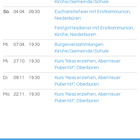
Kirche/Gemeinde/Schule
So.
04.04.
2027
09.30
Eucharistiefeier mit Erstkommunion,
Niederbüren
Festgottesdienst mit Erstkommunion,
Kirche, Niederbüren
Mi.
07.04.
2027
19.30
Bürgerversammlungen
Kirche/Gemeinde/Schule
Mi.
27.10.
2027
19.30
Kurs "Kess erziehen, Abenteuer
Pubertät", Oberbüren
Di.
09.11.
2027
19.30
Kurs "Kess erziehen, Abenteuer
Pubertät", Oberbüren
Mo.
22.11.
2027
19.30
Kurs "Kess erziehen, Abenteuer
Pubertät", Oberbüren