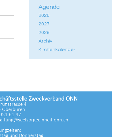
Agenda
2026
2027
2028
Archiv
Kirchenkalender
chäftsstelle Zweckverband ONN
zrütistrasse 4
 Oberbüren
951 61 47
altung@seelsorgeeinheit-onn.ch
ungzeiten:
stag und Donnerstag