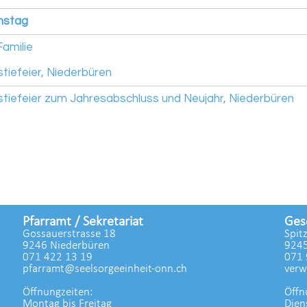
nstag
Familie
stiefeier, Niederbüren
stiefeier zum Jahresabschluss und Neujahr, Niederbüren
Pfarramt / Sekretariat
Ges
Gossauerstrasse 18
Spit
9246 Niederbüren
9245
071 422 13 19
071 
pfarramt@seelsorgeeinheit-onn.ch
verw
Öffnungzeiten:
Öffn
Montag bis Freitag
Dien