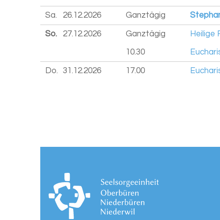
Sa.
26.12.
2026
Ganztägig
Stepha
So.
27.12.
2026
Ganztägig
Heilige 
10.30
Euchari
Do.
31.12.
2026
17.00
Euchari