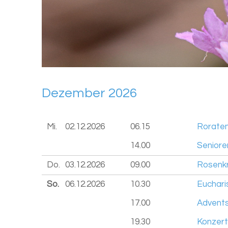
De­zem­ber 2026
Mi.
02.12.
2026
06.15
Roratem
14.00
Seniore
Do.
03.12.
2026
09.00
Rosenkr
So.
06.12.
2026
10.30
Euchari
17.00
Advents
19.30
Konzert