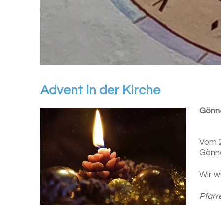
Ad­vent in der Kir­che
Gönne
Vom 2
Gönne
Wir w
Pfarr