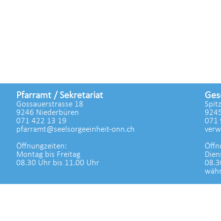
Pfarramt / Sekretariat
Ges
Gossauerstrasse 18
Spit
9246 Niederbüren
9245
071 422 13 19
071 
pfarramt@seelsorgeeinheit-onn.ch
verw
Öffnungzeiten:
Öffn
Montag bis Freitag
Dien
08.30 Uhr bis 11.00 Uhr
08.3
währ