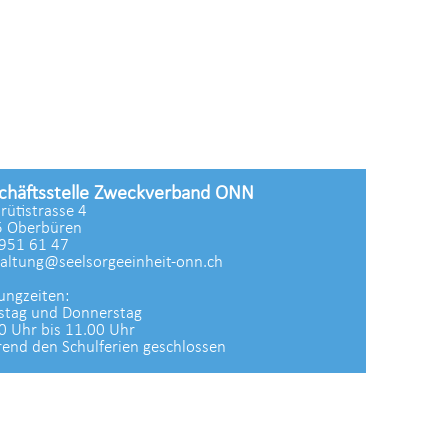
chäftsstelle Zweckverband ONN
zrütistrasse 4
 Oberbüren
951 61 47
altung@seelsorgeeinheit-onn.ch
ungzeiten:
stag und Donnerstag
0 Uhr bis 11.00 Uhr
end den Schulferien geschlossen
Datenschutz
|
aktualisiert mit kirchenweb.ch