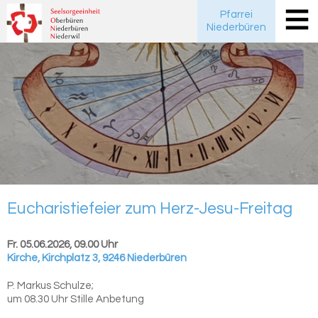
Pfarrei
Niederbüren
Eu­cha­ris­tie­fei­er zum Herz-​Jesu-Freitag
Fr. 05.06.2026, 09.00 Uhr
Kirche
,
Kirchplatz 3, 9246 Niederbüren
P. Markus Schulze;
um 08.30 Uhr Stille Anbetung