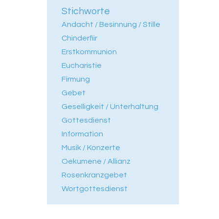
Stichworte
Andacht / Besinnung / Stille
Chinderfiir
Erstkommunion
Eucharistie
Firmung
Gebet
Geselligkeit / Unterhaltung
Gottesdienst
Information
Musik / Konzerte
Oekumene / Allianz
Rosenkranzgebet
Wortgottesdienst