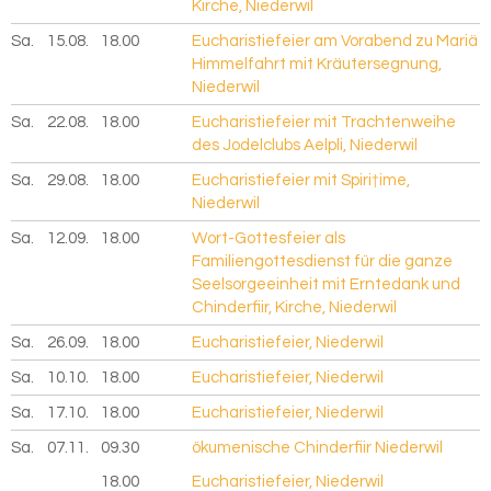
Kirche, Niederwil
Sa.
15.08.
2026
18.00
Eucharistiefeier am Vorabend zu Mariä
Himmelfahrt mit Kräutersegnung,
Niederwil
Sa.
22.08.
2026
18.00
Eucharistiefeier mit Trachtenweihe
des Jodelclubs Aelpli, Niederwil
Sa.
29.08.
2026
18.00
Eucharistiefeier mit Spiri†ime,
Niederwil
Sa.
12.09.
2026
18.00
Wort-Gottesfeier als
Familiengottesdienst für die ganze
Seelsorgeeinheit mit Erntedank und
Chinderfiir, Kirche, Niederwil
Sa.
26.09.
2026
18.00
Eucharistiefeier, Niederwil
Sa.
10.10.
2026
18.00
Eucharistiefeier, Niederwil
Sa.
17.10.
2026
18.00
Eucharistiefeier, Niederwil
Sa.
07.11.
2026
09.30
ökumenische Chinderfiir Niederwil
18.00
Eucharistiefeier, Niederwil