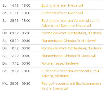
Sa.
14.11.
2026
18.00
Eucharistiefeier, Niederwil
Sa.
21.11.
2026
18.00
Eucharistiefeier, Niederwil
Sa.
28.11.
2026
18.00
Eucharistiefeier am Vorabend zum 1.
Advent, mit Spiri†ime, Niederwil
Do.
03.12.
2026
06.30
Rorate als Wort-Gottesfeier, Niederwil
Sa.
05.12.
2026
09.30
ökumenische Chinderfiir, Niederwil
Do.
10.12.
2026
06.30
Rorate als Wort-Gottesfeier, Niederwil
Sa.
12.12.
2026
09.30
ökumenische Chinderfiir Niederwil
Do.
17.12.
2026
06.30
Roratemesse, Niederwil
Sa.
19.12.
2026
18.00
Eucharistiefeier am Vorabend zum 4.
Advent, Niederwil
Mo.
29.03.
2027
09.30
Festgottesdienst mit Erstkommunion,
Kirche, Niederwil