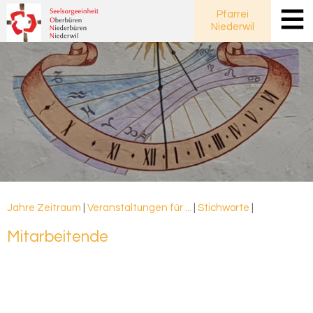
Pfarrei
Niederwil
Jahre
Zeitraum
|
Veranstaltungen für ...
|
Stichworte
|
Mit­ar­bei­ten­de