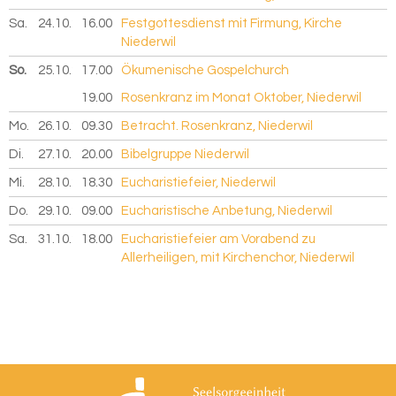
Sa.
24.10.
2026
16.00
Festgottesdienst mit Firmung, Kirche
Niederwil
So.
25.10.
2026
17.00
Ökumenische Gospelchurch
19.00
Rosenkranz im Monat Oktober, Niederwil
Mo.
26.10.
2026
09.30
Betracht. Rosenkranz, Niederwil
Di.
27.10.
2026
20.00
Bibelgruppe Niederwil
Mi.
28.10.
2026
18.30
Eucharistiefeier, Niederwil
Do.
29.10.
2026
09.00
Eucharistische Anbetung, Niederwil
Sa.
31.10.
2026
18.00
Eucharistiefeier am Vorabend zu
Allerheiligen, mit Kirchenchor, Niederwil