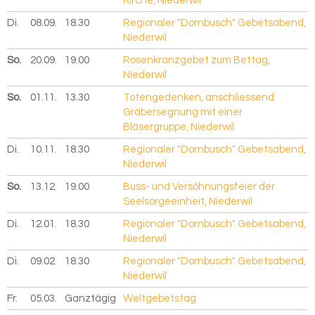
Kirche, Niederwil
Di.
08.09.
2026
18.30
Regionaler "Dornbusch" Gebetsabend,
Niederwil
So.
20.09.
2026
19.00
Rosenkranzgebet zum Bettag,
Niederwil
So.
01.11.
2026
13.30
Totengedenken, anschliessend
Gräbersegnung mit einer
Bläsergruppe, Niederwil
Di.
10.11.
2026
18.30
Regionaler "Dornbusch" Gebetsabend,
Niederwil
So.
13.12.
2026
19.00
Buss- und Versöhnungsfeier der
Seelsorgeeinheit, Niederwil
Di.
12.01.
2027
18.30
Regionaler "Dornbusch" Gebetsabend,
Niederwil
Di.
09.02.
2027
18.30
Regionaler "Dornbusch" Gebetsabend,
Niederwil
Fr.
05.03.
2027
Ganztägig
Weltgebetstag