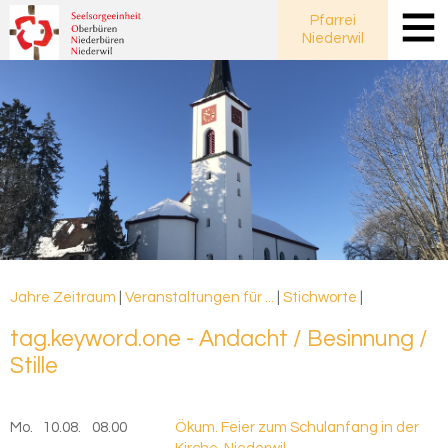
Pfarrei
Niederwil
Jahre
Zeitraum
|
Veranstaltungen für ...
|
Stichworte
|
tag.key­word.one - An­dacht / Be­sin­nung /
Stil­le
Mo.
10.08.
2026
08.00
Ökum. Feier zum Schulanfang in der