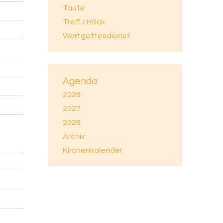
Taufe
Treff / Höck
Wortgottesdienst
Agenda
2026
2027
2028
Archiv
Kirchenkalender