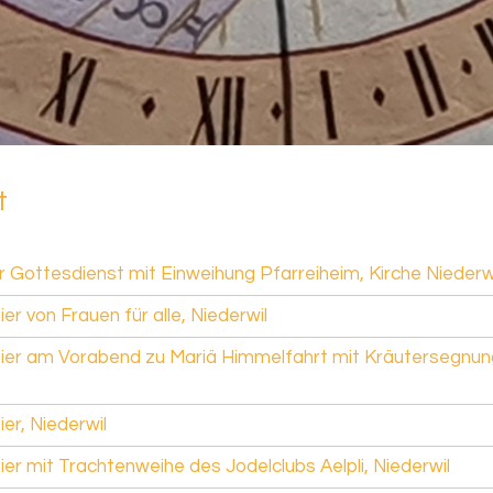
t
 Gottesdienst mit Einweihung Pfarreiheim, Kirche Niederw
ier von Frauen für alle, Niederwil
eier am Vorabend zu Mariä Himmelfahrt mit Kräutersegnun
ier, Niederwil
ier mit Trachtenweihe des Jodelclubs Aelpli, Niederwil