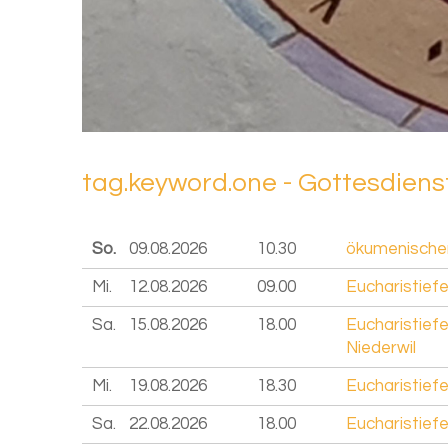
tag.key­word.one - Got­tes­diens
So.
09.08.
2026
10.30
ökumenischer
Mi.
12.08.
2026
09.00
Eucharistiefe
Sa.
15.08.
2026
18.00
Eucharistief
Niederwil
Mi.
19.08.
2026
18.30
Eucharistiefe
Sa.
22.08.
2026
18.00
Eucharistiefe