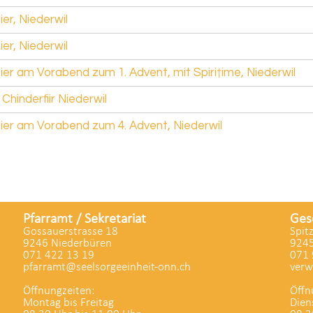
ier, Niederwil
ier, Niederwil
ier am Vorabend zum 1. Advent, mit Spiri†ime, Niederwil
hinderfiir Niederwil
eier am Vorabend zum 4. Advent, Niederwil
Pfarramt / Sekretariat
Ges
Gossauerstrasse 18
Spit
9246 Niederbüren
9245
071 422 13 19
071 
pfarramt@seelsorgeeinheit-onn.ch
verw
Öffnungzeiten:
Öffn
Montag bis Freitag
Dien