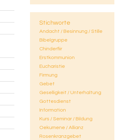
Stichworte
Andacht / Besinnung / Stille
Bibelgruppe
Chinderfiir
Erstkommunion
Eucharistie
Firmung
Gebet
Geselligkeit / Unterhaltung
Gottesdienst
Information
Kurs / Seminar / Bildung
Oekumene / Allianz
Rosenkranzgebet