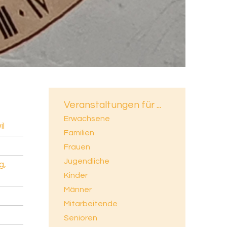
Veranstaltungen für ...
Erwachsene
il
Familien
Frauen
Jugendliche
g,
Kinder
Männer
Mitarbeitende
Senioren