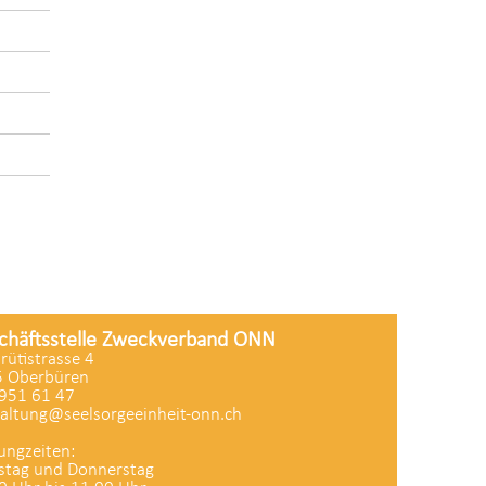
chäftsstelle Zweckverband ONN
zrütistrasse 4
 Oberbüren
951 61 47
altung@seelsorgeeinheit-onn.ch
ungzeiten:
stag und Donnerstag