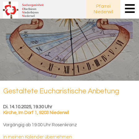
Pfarrei
Niederwil
Ge­stal­te­te Eu­cha­ris­ti­sche An­be­tung
Di. 14.10.2025, 19.30 Uhr
Kirche
,
Im Dorf 1, 9203 Niederwil
Vorgängig ab 19.00 Uhr Rosenkranz
in meinen Kalender übernehmen