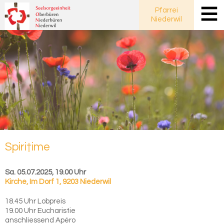
Pfarrei
Niederwil
Spiri†ime
Sa. 05.07.2025, 19.00 Uhr
Kirche
,
Im Dorf 1, 9203 Niederwil
18.45 Uhr Lobpreis
19.00 Uhr Eucharistie
anschliessend Apéro