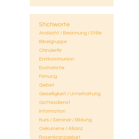
Stichworte
Andacht / Besinnung / Stille
Bibelgruppe
Chinderfiir
Erstkommunion
Eucharistie
Firmung
Gebet
Geselligkeit / Unterhaltung
Gottesdienst
Information
Kurs / Seminar / Bildung
Oekumene / Allianz
Rosenkranzgebet