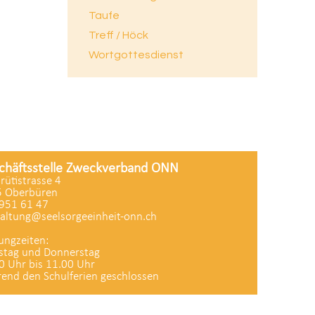
Taufe
Treff / Höck
Wortgottesdienst
chäftsstelle Zweckverband ONN
zrütistrasse 4
 Oberbüren
951 61 47
altung@seelsorgeeinheit-onn.ch
ungzeiten:
stag und Donnerstag
0 Uhr bis 11.00 Uhr
end den Schulferien geschlossen