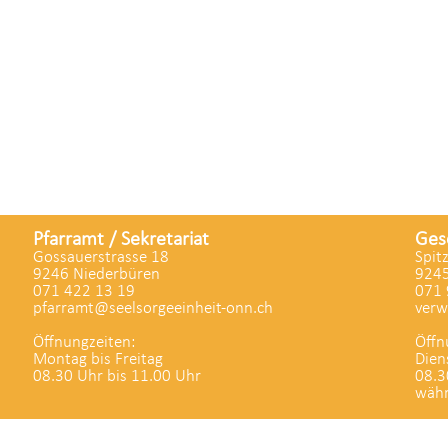
Pfarramt / Sekretariat
Ges
Gossauerstrasse 18
Spit
9246 Niederbüren
9245
071 422 13 19
071 
pfarramt@seelsorgeeinheit-onn.ch
verw
Öffnungzeiten:
Öffn
Montag bis Freitag
Dien
08.30 Uhr bis 11.00 Uhr
08.3
währ