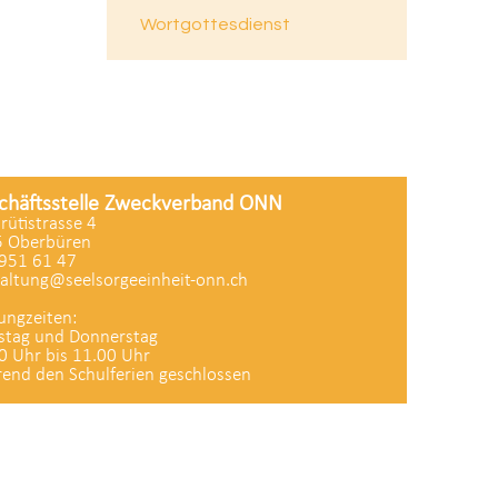
Wortgottesdienst
chäftsstelle Zweckverband ONN
zrütistrasse 4
 Oberbüren
951 61 47
altung@seelsorgeeinheit-onn.ch
ungzeiten:
stag und Donnerstag
0 Uhr bis 11.00 Uhr
end den Schulferien geschlossen
Datenschutz
|
aktualisiert mit kirchenweb.ch