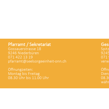
Pfarramt / Sekretariat
Ges
Gossauerstrasse 18
Spit
9246 Niederbüren
9245
071 422 13 19
071 
pfarramt@seelsorgeeinheit-onn.ch
verw
Öffnungzeiten:
Öffn
Montag bis Freitag
Dien
08.30 Uhr bis 11.00 Uhr
08.3
währ