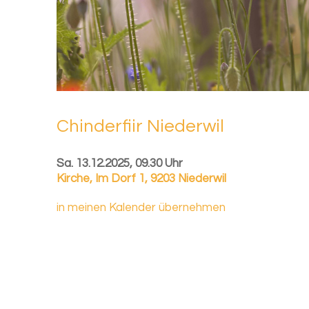
Chin­der­fiir Nie­der­wil
Sa. 13.12.2025, 09.30 Uhr
Kirche
,
Im Dorf 1, 9203 Niederwil
in meinen Kalender übernehmen