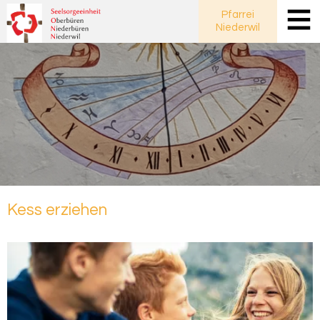
Pfarrei
Niederwil
Kess er­zie­hen