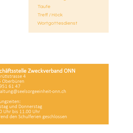
Taufe
Treff / Höck
Wortgottesdienst
chäftsstelle Zweckverband ONN
zrütistrasse 4
 Oberbüren
951 61 47
altung@seelsorgeeinheit-onn.ch
ungzeiten:
stag und Donnerstag
0 Uhr bis 11.00 Uhr
end den Schulferien geschlossen