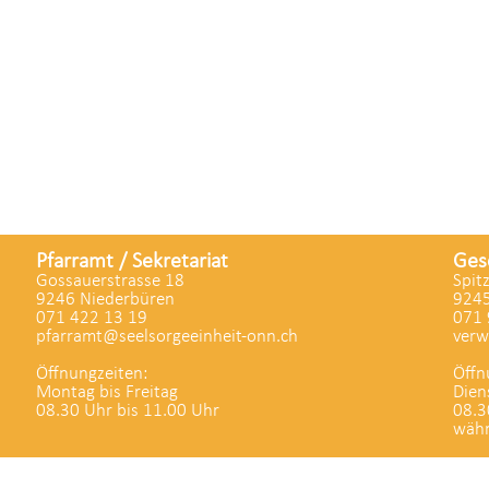
Pfarramt / Sekretariat
Ges
Gossauerstrasse 18
Spit
9246 Niederbüren
9245
071 422 13 19
071 
pfarramt@seelsorgeeinheit-onn.ch
verw
Öffnungzeiten:
Öffn
Montag bis Freitag
Dien
08.30 Uhr bis 11.00 Uhr
08.3
währ