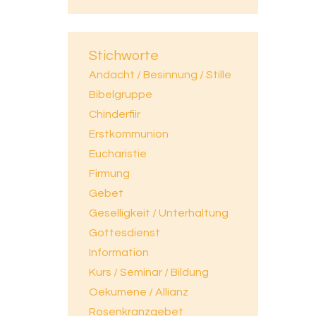
Stichworte
Andacht / Besinnung / Stille
Bibelgruppe
Chinderfiir
Erstkommunion
Eucharistie
Firmung
Gebet
Geselligkeit / Unterhaltung
Gottesdienst
Information
Kurs / Seminar / Bildung
Oekumene / Allianz
Rosenkranzgebet