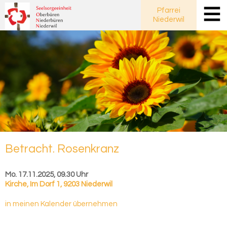
Pfarrei
Niederwil
Be­tracht. Ro­sen­kranz
Mo. 17.11.2025, 09.30 Uhr
Kirche
,
Im Dorf 1, 9203 Niederwil
in meinen Kalender übernehmen