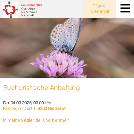
Pfarrei
Niederwil
Eu­cha­ris­ti­sche An­be­tung
Do. 04.09.2025, 09.00 Uhr
Kirche
,
Im Dorf 1, 9203 Niederwil
in meinen Kalender übernehmen