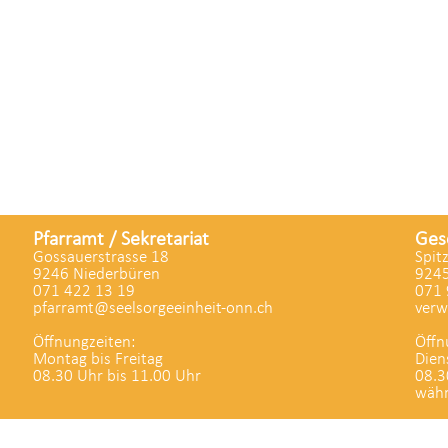
Pfarramt / Sekretariat
Ges
Gossauerstrasse 18
Spit
9246 Niederbüren
9245
071 422 13 19
071 
pfarramt@seelsorgeeinheit-onn.ch
verw
Öffnungzeiten:
Öffn
Montag bis Freitag
Dien
08.30 Uhr bis 11.00 Uhr
08.3
währ