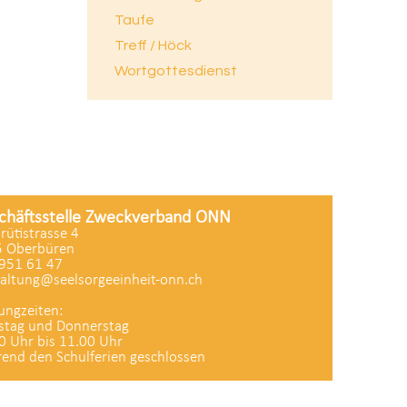
Taufe
Treff / Höck
Wortgottesdienst
chäftsstelle Zweckverband ONN
zrütistrasse 4
 Oberbüren
951 61 47
altung@seelsorgeeinheit-onn.ch
ungzeiten:
stag und Donnerstag
0 Uhr bis 11.00 Uhr
end den Schulferien geschlossen