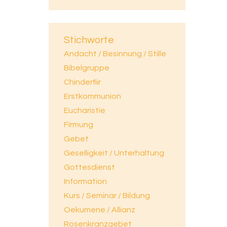
Stichworte
Andacht / Besinnung / Stille
Bibelgruppe
Chinderfiir
Erstkommunion
Eucharistie
Firmung
Gebet
Geselligkeit / Unterhaltung
Gottesdienst
Information
Kurs / Seminar / Bildung
Oekumene / Allianz
Rosenkranzgebet