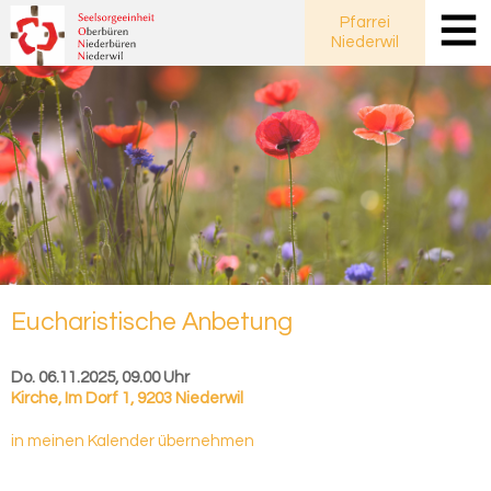
Pfarrei
Niederwil
Eu­cha­ris­ti­sche An­be­tung
Do. 06.11.2025, 09.00 Uhr
Kirche
,
Im Dorf 1, 9203 Niederwil
in meinen Kalender übernehmen