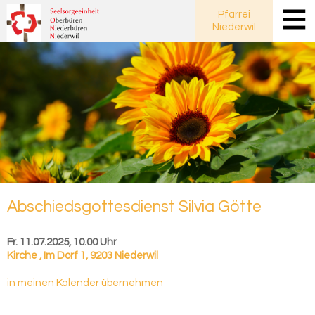
Pfarrei
Niederwil
Ab­schieds­got­tes­dienst Sil­via Götte
Fr. 11.07.2025, 10.00 Uhr
Kirche
,
Im Dorf 1, 9203 Niederwil
in meinen Kalender übernehmen