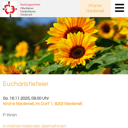
Pfarrei
Niederwil
Eu­cha­ris­tie­fei­er
So. 16.11.2025, 09.00 Uhr
Kirche Niederwil
,
Im Dorf 1, 9203 Niederwil
P. Kiran
in meinen Kalender übernehmen