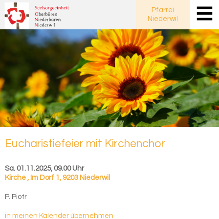
Pfarrei
Niederwil
Eu­cha­ris­tie­fei­er mit Kir­chen­chor
Sa. 01.11.2025, 09.00 Uhr
Kirche
,
Im Dorf 1, 9203 Niederwil
P. Piotr
in meinen Kalender übernehmen