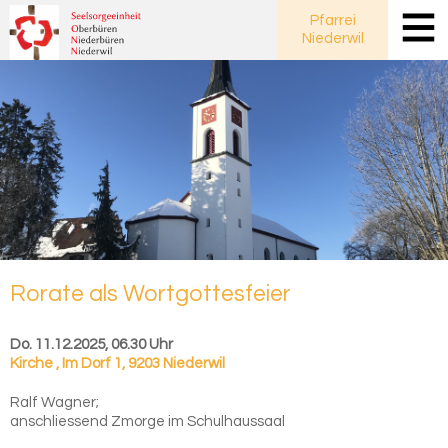
Pfarrei
Niederwil
Rora­te als Wort­got­tes­fei­er
Do. 11.12.2025, 06.30 Uhr
Kirche
,
Im Dorf 1, 9203 Niederwil
Ralf Wagner;
anschliessend Zmorge im Schulhaussaal