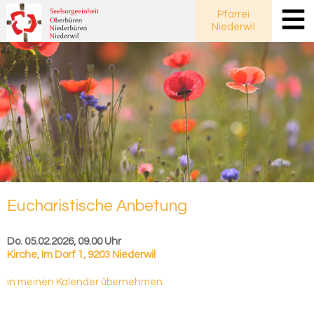
Pfarrei
Niederwil
Eu­cha­ris­ti­sche An­be­tung
Do. 05.02.2026, 09.00 Uhr
Kirche
,
Im Dorf 1, 9203 Niederwil
in meinen Kalender übernehmen