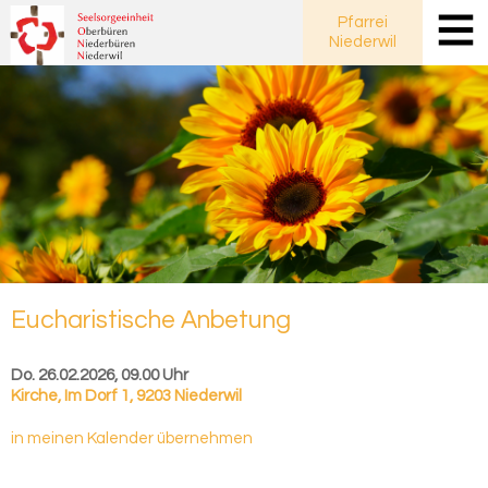
Pfarrei
Niederwil
Eu­cha­ris­ti­sche An­be­tung
Do. 26.02.2026, 09.00 Uhr
Kirche
,
Im Dorf 1, 9203 Niederwil
in meinen Kalender übernehmen