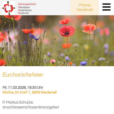
Pfarrei
Niederwil
Eu­cha­ris­tie­fei­er
Mi. 11.03.2026, 18.30 Uhr
Kirche
,
Im Dorf 1, 9203 Niederwil
P. Markus Schulze;
anschliessend Rosenkranzgebet