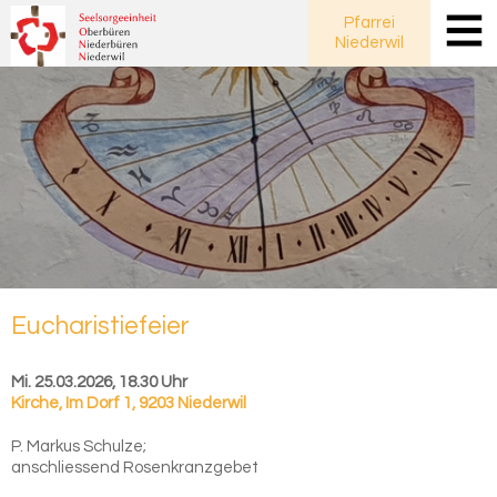
Pfarrei
Niederwil
Eu­cha­ris­tie­fei­er
Mi. 25.03.2026, 18.30 Uhr
Kirche
,
Im Dorf 1, 9203 Niederwil
P. Markus Schulze;
anschliessend Rosenkranzgebet