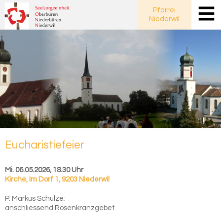
Pfarrei
Niederwil
Eu­cha­ris­tie­fei­er
Mi. 06.05.2026, 18.30 Uhr
Kirche
,
Im Dorf 1, 9203 Niederwil
P. Markus Schulze;
anschliessend Rosenkranzgebet