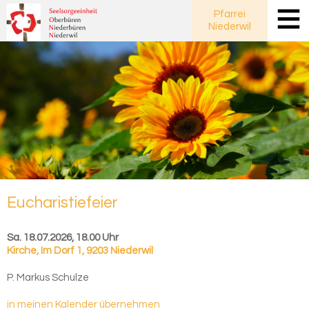
Pfarrei
Niederwil
Eu­cha­ris­tie­fei­er
Sa. 18.07.2026, 18.00 Uhr
Kirche
,
Im Dorf 1, 9203 Niederwil
P. Markus Schulze
in meinen Kalender übernehmen