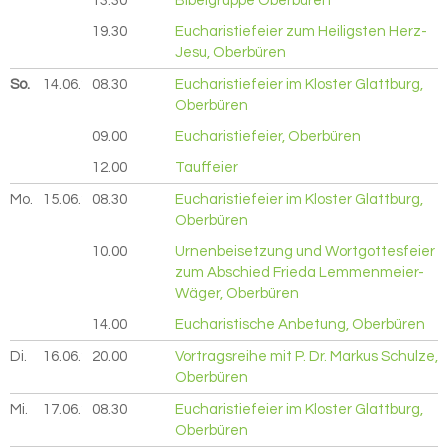
13.30
Bibelgruppe Oberbüren
19.30
Eucharistiefeier zum Heiligsten Herz-
Jesu, Oberbüren
So.
14.06.
2026
08.30
Eucharistiefeier im Kloster Glattburg,
Oberbüren
09.00
Eucharistiefeier, Oberbüren
12.00
Tauffeier
Mo.
15.06.
2026
08.30
Eucharistiefeier im Kloster Glattburg,
Oberbüren
10.00
Urnenbeisetzung und Wortgottesfeier
zum Abschied Frieda Lemmenmeier-
Wäger, Oberbüren
14.00
Eucharistische Anbetung, Oberbüren
Di.
16.06.
2026
20.00
Vortragsreihe mit P. Dr. Markus Schulze,
Oberbüren
Mi.
17.06.
2026
08.30
Eucharistiefeier im Kloster Glattburg,
Oberbüren