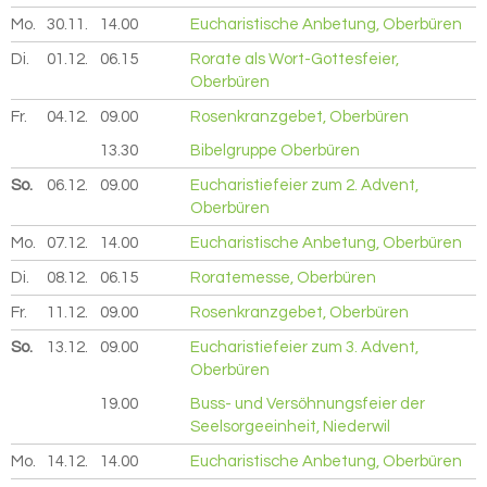
Mo.
30.11.
2026
14.00
Eucharistische Anbetung, Oberbüren
Di.
01.12.
2026
06.15
Rorate als Wort-Gottesfeier,
Oberbüren
Fr.
04.12.
2026
09.00
Rosenkranzgebet, Oberbüren
13.30
Bibelgruppe Oberbüren
So.
06.12.
2026
09.00
Eucharistiefeier zum 2. Advent,
Oberbüren
Mo.
07.12.
2026
14.00
Eucharistische Anbetung, Oberbüren
Di.
08.12.
2026
06.15
Roratemesse, Oberbüren
Fr.
11.12.
2026
09.00
Rosenkranzgebet, Oberbüren
So.
13.12.
2026
09.00
Eucharistiefeier zum 3. Advent,
Oberbüren
19.00
Buss- und Versöhnungsfeier der
Seelsorgeeinheit, Niederwil
Mo.
14.12.
2026
14.00
Eucharistische Anbetung, Oberbüren