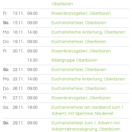
Oberbüren
Fr.
13.11.
2026
09.00
Rosenkranzgebet, Oberbüren
So.
15.11.
2026
09.00
Eucharistiefeier, Oberbüren
Mo.
16.11.
2026
14.00
Eucharistische Anbetung, Oberbüren
Do.
19.11.
2026
09.00
Eucharistiefeier, Oberbüren
Fr.
20.11.
2026
09.00
Rosenkranzgebet, Oberbüren
13.30
Bibelgruppe Oberbüren
So.
22.11.
2026
09.00
Eucharistiefeier, Oberbüren
Mo.
23.11.
2026
14.00
Eucharistische Anbetung, Oberbüren
Do.
26.11.
2026
09.00
Eucharistiefeier, Oberbüren
Fr.
27.11.
2026
09.00
Rosenkranzgebet, Oberbüren
Sa.
28.11.
2026
18.00
Eucharistiefeier am Vorabend zum 1.
Advent, mit Spiri†ime, Niederwil
So.
29.11.
2026
09.00
Eucharistiefeier zum 1. Advent mit
Adventskranzsegnung, Oberbüren