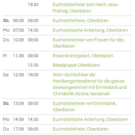
19.30
Eucharistiefeier zum Herz-Jesu-
Freitag, Oberbüren
So.
06.09.
2026
09.00
Eucharistiefeier, Oberbüren
Mo.
07.09.
2026
14.00
Eucharistische Anbetung, Oberbüren
Do.
10.09.
2026
09.00
Eucharistiefeier von Frauen für alle,
Oberbüren
Fr.
11.09.
2026
09.00
Rosenkranzgebet, Oberbüren
13.30
Bibelgruppe Oberbüren
Sa.
12.09.
2026
18.00
Wort-Gottesfeier als
Familiengottesdienst für die ganze
Seelsorgeeinheit mit Erntedank und
Chinderfiir, Kirche, Niederwil
So.
13.09.
2026
09.00
Eucharistiefeier mit Erntedank,
Oberbüren
Mo.
14.09.
2026
14.00
Eucharistische Anbetung, Oberbüren
Do.
17.09.
2026
09.00
Eucharistiefeier, Oberbüren