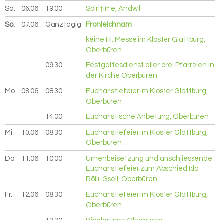
Sa.
06.06.
2026
19.00
Spiri†ime, Andwil
So.
07.06.
2026
Ganztägig
Fronleichnam
keine Hl. Messe im Kloster Glattburg,
Oberbüren
09.30
Festgottesdienst aller drei Pfarreien in
der Kirche Oberbüren
Mo.
08.06.
2026
08.30
Eucharistiefeier im Kloster Glattburg,
Oberbüren
14.00
Eucharistische Anbetung, Oberbüren
Mi.
10.06.
2026
08.30
Eucharistiefeier im Kloster Glattburg,
Oberbüren
Do.
11.06.
2026
10.00
Urnenbeisetzung und anschliessende
Eucharistiefeier zum Abschied Ida
Rölli-Gsell, Oberbüren
Fr.
12.06.
2026
08.30
Eucharistiefeier im Kloster Glattburg,
Oberbüren