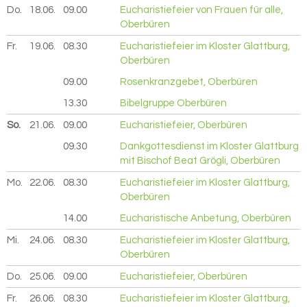
Do.
18.06.
2026
09.00
Eucharistiefeier von Frauen für alle,
Oberbüren
Fr.
19.06.
2026
08.30
Eucharistiefeier im Kloster Glattburg,
Oberbüren
09.00
Rosenkranzgebet, Oberbüren
13.30
Bibelgruppe Oberbüren
So.
21.06.
2026
09.00
Eucharistiefeier, Oberbüren
09.30
Dankgottesdienst im Kloster Glattburg
mit Bischof Beat Grögli, Oberbüren
Mo.
22.06.
2026
08.30
Eucharistiefeier im Kloster Glattburg,
Oberbüren
14.00
Eucharistische Anbetung, Oberbüren
Mi.
24.06.
2026
08.30
Eucharistiefeier im Kloster Glattburg,
Oberbüren
Do.
25.06.
2026
09.00
Eucharistiefeier, Oberbüren
Fr.
26.06.
2026
08.30
Eucharistiefeier im Kloster Glattburg,