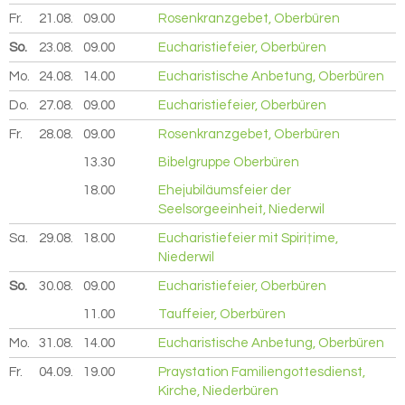
Fr.
21.08.
2026
09.00
Rosenkranzgebet, Oberbüren
So.
23.08.
2026
09.00
Eucharistiefeier, Oberbüren
Mo.
24.08.
2026
14.00
Eucharistische Anbetung, Oberbüren
Do.
27.08.
2026
09.00
Eucharistiefeier, Oberbüren
Fr.
28.08.
2026
09.00
Rosenkranzgebet, Oberbüren
13.30
Bibelgruppe Oberbüren
18.00
Ehejubiläumsfeier der
Seelsorgeeinheit, Niederwil
Sa.
29.08.
2026
18.00
Eucharistiefeier mit Spiri†ime,
Niederwil
So.
30.08.
2026
09.00
Eucharistiefeier, Oberbüren
11.00
Tauffeier, Oberbüren
Mo.
31.08.
2026
14.00
Eucharistische Anbetung, Oberbüren
Fr.
04.09.
2026
19.00
Praystation Familiengottesdienst,
Kirche, Niederbüren