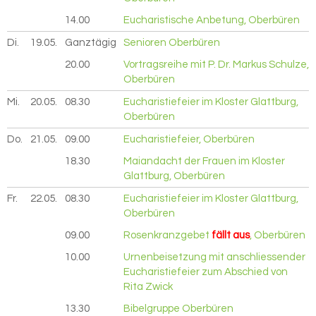
14.00
Eucharistische Anbetung, Oberbüren
Di.
19.05.
2026
Ganztägig
Senioren Oberbüren
20.00
Vortragsreihe mit P. Dr. Markus Schulze,
Oberbüren
Mi.
20.05.
2026
08.30
Eucharistiefeier im Kloster Glattburg,
Oberbüren
Do.
21.05.
2026
09.00
Eucharistiefeier, Oberbüren
18.30
Maiandacht der Frauen im Kloster
Glattburg, Oberbüren
Fr.
22.05.
2026
08.30
Eucharistiefeier im Kloster Glattburg,
Oberbüren
09.00
Rosenkranzgebet
fällt aus
, Oberbüren
10.00
Urnenbeisetzung mit anschliessender
Eucharistiefeier zum Abschied von
Rita Zwick
13.30
Bibelgruppe Oberbüren