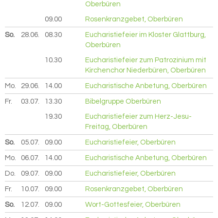
Oberbüren
09.00
Rosenkranzgebet, Oberbüren
So.
28.06.
2026
08.30
Eucharistiefeier im Kloster Glattburg,
Oberbüren
10.30
Eucharistiefeier zum Patrozinium mit
Kirchenchor Niederbüren, Oberbüren
Mo.
29.06.
2026
14.00
Eucharistische Anbetung, Oberbüren
Fr.
03.07.
2026
13.30
Bibelgruppe Oberbüren
19.30
Eucharistiefeier zum Herz-Jesu-
Freitag, Oberbüren
So.
05.07.
2026
09.00
Eucharistiefeier, Oberbüren
Mo.
06.07.
2026
14.00
Eucharistische Anbetung, Oberbüren
Do.
09.07.
2026
09.00
Eucharistiefeier, Oberbüren
Fr.
10.07.
2026
09.00
Rosenkranzgebet, Oberbüren
So.
12.07.
2026
09.00
Wort-Gottesfeier, Oberbüren