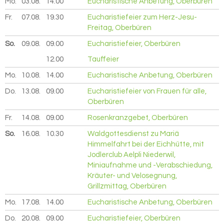
Mo.
03.08.
2026
14.00
Eucharistische Anbetung, Oberbüren
Fr.
07.08.
2026
19.30
Eucharistiefeier zum Herz-Jesu-
Freitag, Oberbüren
So.
09.08.
2026
09.00
Eucharistiefeier, Oberbüren
12.00
Tauffeier
Mo.
10.08.
2026
14.00
Eucharistische Anbetung, Oberbüren
Do.
13.08.
2026
09.00
Eucharistiefeier von Frauen für alle,
Oberbüren
Fr.
14.08.
2026
09.00
Rosenkranzgebet, Oberbüren
So.
16.08.
2026
10.30
Waldgottesdienst zu Mariä
Himmelfahrt bei der Eichhütte, mit
Jodlerclub Aelpli Niederwil,
Miniaufnahme und -Verabschiedung,
Kräuter- und Velosegnung,
Grillzmittag, Oberbüren
Mo.
17.08.
2026
14.00
Eucharistische Anbetung, Oberbüren
Do.
20.08.
2026
09.00
Eucharistiefeier, Oberbüren