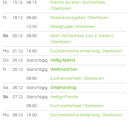
Di.
15.12.
2026
06.15
Rorate als Wort-Gottesfeier,
Oberbüren
Fr.
18.12.
2026
09.00
Rosenkranzgebet, Oberbüren
13.30
Bibelgruppe Oberbüren
So.
20.12.
2026
09.00
Wort-Gottesfeier zum 4. Advent,
Oberbüren
Mo.
21.12.
2026
14.00
Eucharistische Anbetung, Oberbüren
Do.
24.12.
2026
Ganztägig
Heilig Abend
Fr.
25.12.
2026
Ganztägig
Weihnachten
09.00
Eucharistiefeier, Oberbüren
Sa.
26.12.
2026
Ganztägig
Stephanstag
So.
27.12.
2026
Ganztägig
Heilige Familie
09.00
Eucharistiefeier, Oberbüren
Mo.
28.12.
2026
14.00
Eucharistische Anbetung, Oberbüren