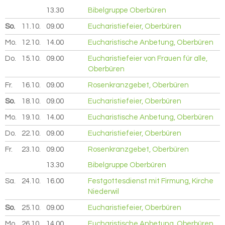
13.30
Bibelgruppe Oberbüren
So.
11.10.
2026
09.00
Eucharistiefeier, Oberbüren
Mo.
12.10.
2026
14.00
Eucharistische Anbetung, Oberbüren
Do.
15.10.
2026
09.00
Eucharistiefeier von Frauen für alle,
Oberbüren
Fr.
16.10.
2026
09.00
Rosenkranzgebet, Oberbüren
So.
18.10.
2026
09.00
Eucharistiefeier, Oberbüren
Mo.
19.10.
2026
14.00
Eucharistische Anbetung, Oberbüren
Do.
22.10.
2026
09.00
Eucharistiefeier, Oberbüren
Fr.
23.10.
2026
09.00
Rosenkranzgebet, Oberbüren
13.30
Bibelgruppe Oberbüren
Sa.
24.10.
2026
16.00
Festgottesdienst mit Firmung, Kirche
Niederwil
So.
25.10.
2026
09.00
Eucharistiefeier, Oberbüren
Mo.
26.10.
2026
14.00
Eucharistische Anbetung, Oberbüren