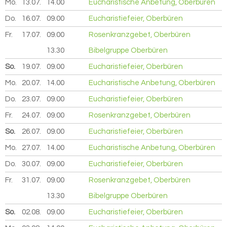
Mo.
13.07.
2026
14.00
Eucharistische Anbetung, Oberbüren
Do.
16.07.
2026
09.00
Eucharistiefeier, Oberbüren
Fr.
17.07.
2026
09.00
Rosenkranzgebet, Oberbüren
13.30
Bibelgruppe Oberbüren
So.
19.07.
2026
09.00
Eucharistiefeier, Oberbüren
Mo.
20.07.
2026
14.00
Eucharistische Anbetung, Oberbüren
Do.
23.07.
2026
09.00
Eucharistiefeier, Oberbüren
Fr.
24.07.
2026
09.00
Rosenkranzgebet, Oberbüren
So.
26.07.
2026
09.00
Eucharistiefeier, Oberbüren
Mo.
27.07.
2026
14.00
Eucharistische Anbetung, Oberbüren
Do.
30.07.
2026
09.00
Eucharistiefeier, Oberbüren
Fr.
31.07.
2026
09.00
Rosenkranzgebet, Oberbüren
13.30
Bibelgruppe Oberbüren
So.
02.08.
2026
09.00
Eucharistiefeier, Oberbüren