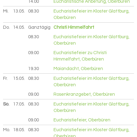
14.00
Eucharistische Anbetung, Oberbüren
Mi.
13.05.
2026
08.30
Eucharistiefeier im Kloster Glattburg,
Oberbüren
Do.
14.05.
2026
Ganztägig
Christi Himmelfahrt
08.30
Eucharistiefeier im Kloster Glattburg,
Oberbüren
09.00
Eucharistiefeier zu Christi
Himmelfahrt, Oberbüren
19.30
Maiandacht, Oberbüren
Fr.
15.05.
2026
08.30
Eucharistiefeier im Kloster Glattburg,
Oberbüren
09.00
Rosenkranzgebet, Oberbüren
So.
17.05.
2026
08.30
Eucharistiefeier im Kloster Glattburg,
Oberbüren
09.00
Eucharistiefeier, Oberbüren
Mo.
18.05.
2026
08.30
Eucharistiefeier im Kloster Glattburg,
Oberbüren