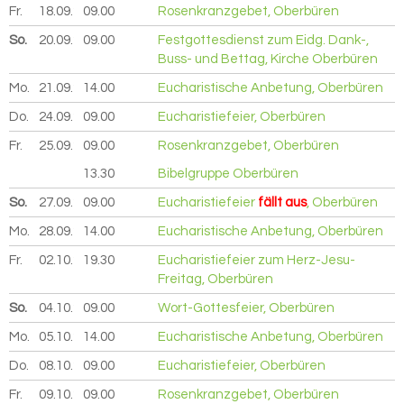
Fr.
18.09.
2026
09.00
Rosenkranzgebet, Oberbüren
So.
20.09.
2026
09.00
Festgottesdienst zum Eidg. Dank-,
Buss- und Bettag, Kirche Oberbüren
Mo.
21.09.
2026
14.00
Eucharistische Anbetung, Oberbüren
Do.
24.09.
2026
09.00
Eucharistiefeier, Oberbüren
Fr.
25.09.
2026
09.00
Rosenkranzgebet, Oberbüren
13.30
Bibelgruppe Oberbüren
So.
27.09.
2026
09.00
Eucharistiefeier
fällt aus
, Oberbüren
Mo.
28.09.
2026
14.00
Eucharistische Anbetung, Oberbüren
Fr.
02.10.
2026
19.30
Eucharistiefeier zum Herz-Jesu-
Freitag, Oberbüren
So.
04.10.
2026
09.00
Wort-Gottesfeier, Oberbüren
Mo.
05.10.
2026
14.00
Eucharistische Anbetung, Oberbüren
Do.
08.10.
2026
09.00
Eucharistiefeier, Oberbüren
Fr.
09.10.
2026
09.00
Rosenkranzgebet, Oberbüren