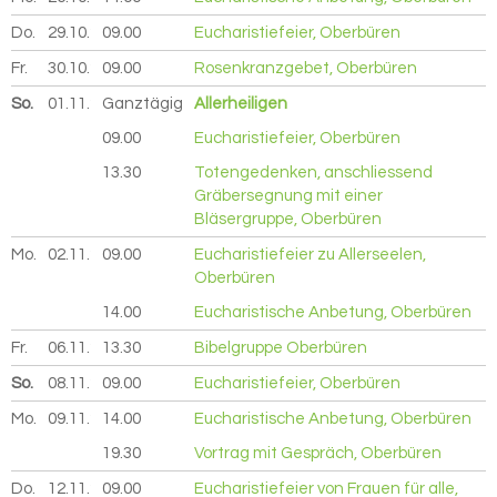
Do.
29.10.
2026
09.00
Eucharistiefeier, Oberbüren
Fr.
30.10.
2026
09.00
Rosenkranzgebet, Oberbüren
So.
01.11.
2026
Ganztägig
Allerheiligen
09.00
Eucharistiefeier, Oberbüren
13.30
Totengedenken, anschliessend
Gräbersegnung mit einer
Bläsergruppe, Oberbüren
Mo.
02.11.
2026
09.00
Eucharistiefeier zu Allerseelen,
Oberbüren
14.00
Eucharistische Anbetung, Oberbüren
Fr.
06.11.
2026
13.30
Bibelgruppe Oberbüren
So.
08.11.
2026
09.00
Eucharistiefeier, Oberbüren
Mo.
09.11.
2026
14.00
Eucharistische Anbetung, Oberbüren
19.30
Vortrag mit Gespräch, Oberbüren
Do.
12.11.
2026
09.00
Eucharistiefeier von Frauen für alle,