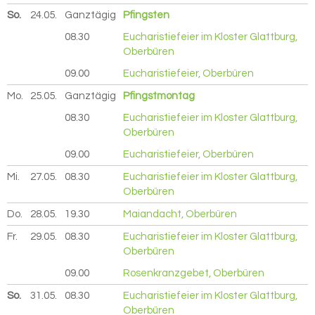
So.
24.05.
2026
Ganztägig
Pfingsten
08.30
Eucharistiefeier im Kloster Glattburg,
Oberbüren
09.00
Eucharistiefeier, Oberbüren
Mo.
25.05.
2026
Ganztägig
Pfingstmontag
08.30
Eucharistiefeier im Kloster Glattburg,
Oberbüren
09.00
Eucharistiefeier, Oberbüren
Mi.
27.05.
2026
08.30
Eucharistiefeier im Kloster Glattburg,
Oberbüren
Do.
28.05.
2026
19.30
Maiandacht, Oberbüren
Fr.
29.05.
2026
08.30
Eucharistiefeier im Kloster Glattburg,
Oberbüren
09.00
Rosenkranzgebet, Oberbüren
So.
31.05.
2026
08.30
Eucharistiefeier im Kloster Glattburg,
Oberbüren