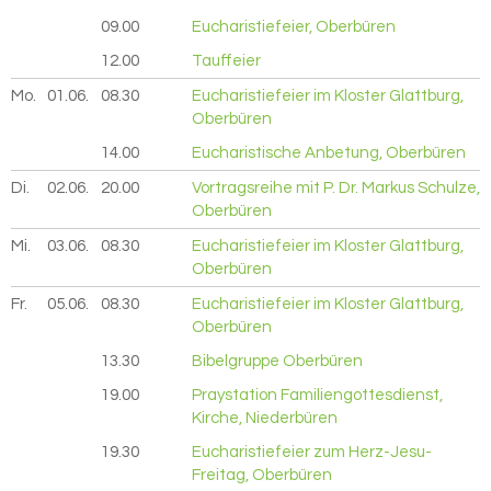
09.00
Eucharistiefeier, Oberbüren
12.00
Tauffeier
Mo.
01.06.
2026
08.30
Eucharistiefeier im Kloster Glattburg,
Oberbüren
14.00
Eucharistische Anbetung, Oberbüren
Di.
02.06.
2026
20.00
Vortragsreihe mit P. Dr. Markus Schulze,
Oberbüren
Mi.
03.06.
2026
08.30
Eucharistiefeier im Kloster Glattburg,
Oberbüren
Fr.
05.06.
2026
08.30
Eucharistiefeier im Kloster Glattburg,
Oberbüren
13.30
Bibelgruppe Oberbüren
19.00
Praystation Familiengottesdienst,
Kirche, Niederbüren
19.30
Eucharistiefeier zum Herz-Jesu-
Freitag, Oberbüren