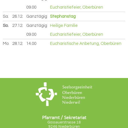
09.00
Eucharistiefeier, Oberbüren
Sa.
26.12.
2026
Ganztägig
Stephanstag
So.
27.12.
2026
Ganztägig
Heilige Familie
09.00
Eucharistiefeier, Oberbüren
Mo.
28.12.
2026
14.00
Eucharistische Anbetung, Oberbüren
Pfarramt / Sekretariat
Gossauerstrasse 18
9246 Niederbüren