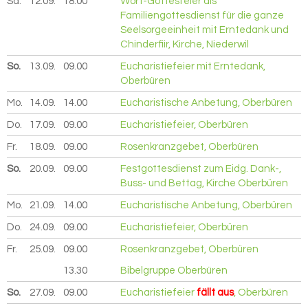
Sa.
12.09.
2026
18.00
Wort-Gottesfeier als
Familiengottesdienst für die ganze
Seelsorgeeinheit mit Erntedank und
Chinderfiir, Kirche, Niederwil
So.
13.09.
2026
09.00
Eucharistiefeier mit Erntedank,
Oberbüren
Mo.
14.09.
2026
14.00
Eucharistische Anbetung, Oberbüren
Do.
17.09.
2026
09.00
Eucharistiefeier, Oberbüren
Fr.
18.09.
2026
09.00
Rosenkranzgebet, Oberbüren
So.
20.09.
2026
09.00
Festgottesdienst zum Eidg. Dank-,
Buss- und Bettag, Kirche Oberbüren
Mo.
21.09.
2026
14.00
Eucharistische Anbetung, Oberbüren
Do.
24.09.
2026
09.00
Eucharistiefeier, Oberbüren
Fr.
25.09.
2026
09.00
Rosenkranzgebet, Oberbüren
13.30
Bibelgruppe Oberbüren
So.
27.09.
2026
09.00
Eucharistiefeier
fällt aus
, Oberbüren