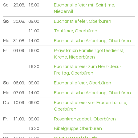
Sa.
29.08.
2026
18.00
Eucharistiefeier mit Spiri†ime,
Niederwil
So.
30.08.
2026
09.00
Eucharistiefeier, Oberbüren
11.00
Tauffeier, Oberbüren
Mo.
31.08.
2026
14.00
Eucharistische Anbetung, Oberbüren
Fr.
04.09.
2026
19.00
Praystation Familiengottesdienst,
Kirche, Niederbüren
19.30
Eucharistiefeier zum Herz-Jesu-
Freitag, Oberbüren
So.
06.09.
2026
09.00
Eucharistiefeier, Oberbüren
Mo.
07.09.
2026
14.00
Eucharistische Anbetung, Oberbüren
Do.
10.09.
2026
09.00
Eucharistiefeier von Frauen für alle,
Oberbüren
Fr.
11.09.
2026
09.00
Rosenkranzgebet, Oberbüren
13.30
Bibelgruppe Oberbüren