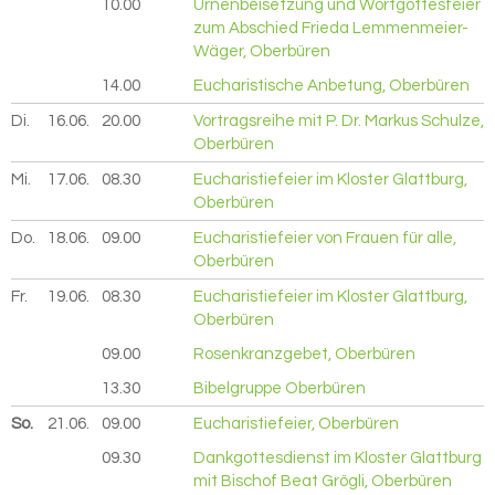
10.00
Urnenbeisetzung und Wortgottesfeier
zum Abschied Frieda Lemmenmeier-
Wäger, Oberbüren
14.00
Eucharistische Anbetung, Oberbüren
Di.
16.06.
2026
20.00
Vortragsreihe mit P. Dr. Markus Schulze,
Oberbüren
Mi.
17.06.
2026
08.30
Eucharistiefeier im Kloster Glattburg,
Oberbüren
Do.
18.06.
2026
09.00
Eucharistiefeier von Frauen für alle,
Oberbüren
Fr.
19.06.
2026
08.30
Eucharistiefeier im Kloster Glattburg,
Oberbüren
09.00
Rosenkranzgebet, Oberbüren
13.30
Bibelgruppe Oberbüren
So.
21.06.
2026
09.00
Eucharistiefeier, Oberbüren
09.30
Dankgottesdienst im Kloster Glattburg
mit Bischof Beat Grögli, Oberbüren