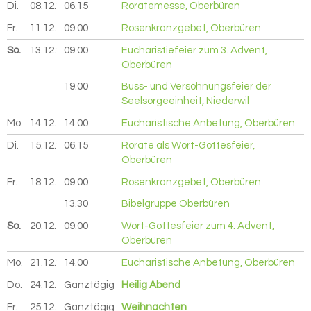
Di.
08.12.
2026
06.15
Roratemesse, Oberbüren
Fr.
11.12.
2026
09.00
Rosenkranzgebet, Oberbüren
So.
13.12.
2026
09.00
Eucharistiefeier zum 3. Advent,
Oberbüren
19.00
Buss- und Versöhnungsfeier der
Seelsorgeeinheit, Niederwil
Mo.
14.12.
2026
14.00
Eucharistische Anbetung, Oberbüren
Di.
15.12.
2026
06.15
Rorate als Wort-Gottesfeier,
Oberbüren
Fr.
18.12.
2026
09.00
Rosenkranzgebet, Oberbüren
13.30
Bibelgruppe Oberbüren
So.
20.12.
2026
09.00
Wort-Gottesfeier zum 4. Advent,
Oberbüren
Mo.
21.12.
2026
14.00
Eucharistische Anbetung, Oberbüren
Do.
24.12.
2026
Ganztägig
Heilig Abend
Fr.
25.12.
2026
Ganztägig
Weihnachten