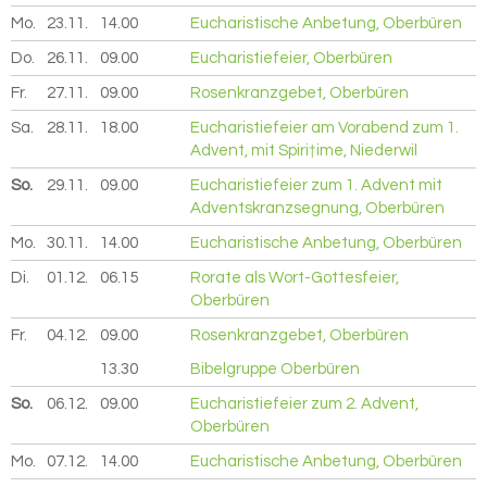
Mo.
23.11.
2026
14.00
Eucharistische Anbetung, Oberbüren
Do.
26.11.
2026
09.00
Eucharistiefeier, Oberbüren
Fr.
27.11.
2026
09.00
Rosenkranzgebet, Oberbüren
Sa.
28.11.
2026
18.00
Eucharistiefeier am Vorabend zum 1.
Advent, mit Spiri†ime, Niederwil
So.
29.11.
2026
09.00
Eucharistiefeier zum 1. Advent mit
Adventskranzsegnung, Oberbüren
Mo.
30.11.
2026
14.00
Eucharistische Anbetung, Oberbüren
Di.
01.12.
2026
06.15
Rorate als Wort-Gottesfeier,
Oberbüren
Fr.
04.12.
2026
09.00
Rosenkranzgebet, Oberbüren
13.30
Bibelgruppe Oberbüren
So.
06.12.
2026
09.00
Eucharistiefeier zum 2. Advent,
Oberbüren
Mo.
07.12.
2026
14.00
Eucharistische Anbetung, Oberbüren