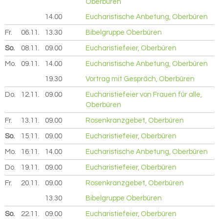
Oberbüren
14.00
Eucharistische Anbetung, Oberbüren
Fr.
06.11.
2026
13.30
Bibelgruppe Oberbüren
So.
08.11.
2026
09.00
Eucharistiefeier, Oberbüren
Mo.
09.11.
2026
14.00
Eucharistische Anbetung, Oberbüren
19.30
Vortrag mit Gespräch, Oberbüren
Do.
12.11.
2026
09.00
Eucharistiefeier von Frauen für alle,
Oberbüren
Fr.
13.11.
2026
09.00
Rosenkranzgebet, Oberbüren
So.
15.11.
2026
09.00
Eucharistiefeier, Oberbüren
Mo.
16.11.
2026
14.00
Eucharistische Anbetung, Oberbüren
Do.
19.11.
2026
09.00
Eucharistiefeier, Oberbüren
Fr.
20.11.
2026
09.00
Rosenkranzgebet, Oberbüren
13.30
Bibelgruppe Oberbüren
So.
22.11.
2026
09.00
Eucharistiefeier, Oberbüren