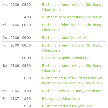
Mo.
22.06.
2026
08.30
Eucharistiefeier im Kloster Glattburg,
Oberbüren
14.00
Eucharistische Anbetung, Oberbüren
Mi.
24.06.
2026
08.30
Eucharistiefeier im Kloster Glattburg,
Oberbüren
Do.
25.06.
2026
09.00
Eucharistiefeier, Oberbüren
Fr.
26.06.
2026
08.30
Eucharistiefeier im Kloster Glattburg,
Oberbüren
09.00
Rosenkranzgebet, Oberbüren
So.
28.06.
2026
08.30
Eucharistiefeier im Kloster Glattburg,
Oberbüren
10.30
Eucharistiefeier zum Patrozinium mit
Kirchenchor Niederbüren, Oberbüren
Mo.
29.06.
2026
14.00
Eucharistische Anbetung, Oberbüren
Fr.
03.07.
2026
13.30
Bibelgruppe Oberbüren
19.30
Eucharistiefeier zum Herz-Jesu-