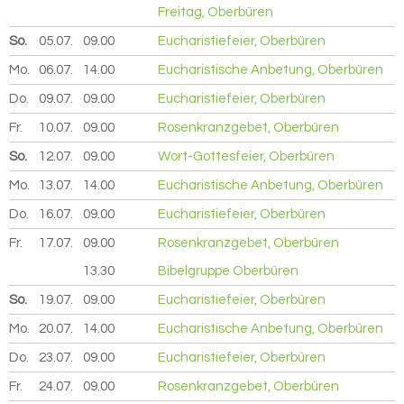
Freitag, Oberbüren
So.
05.07.
2026
09.00
Eucharistiefeier, Oberbüren
Mo.
06.07.
2026
14.00
Eucharistische Anbetung, Oberbüren
Do.
09.07.
2026
09.00
Eucharistiefeier, Oberbüren
Fr.
10.07.
2026
09.00
Rosenkranzgebet, Oberbüren
So.
12.07.
2026
09.00
Wort-Gottesfeier, Oberbüren
Mo.
13.07.
2026
14.00
Eucharistische Anbetung, Oberbüren
Do.
16.07.
2026
09.00
Eucharistiefeier, Oberbüren
Fr.
17.07.
2026
09.00
Rosenkranzgebet, Oberbüren
13.30
Bibelgruppe Oberbüren
So.
19.07.
2026
09.00
Eucharistiefeier, Oberbüren
Mo.
20.07.
2026
14.00
Eucharistische Anbetung, Oberbüren
Do.
23.07.
2026
09.00
Eucharistiefeier, Oberbüren
Fr.
24.07.
2026
09.00
Rosenkranzgebet, Oberbüren