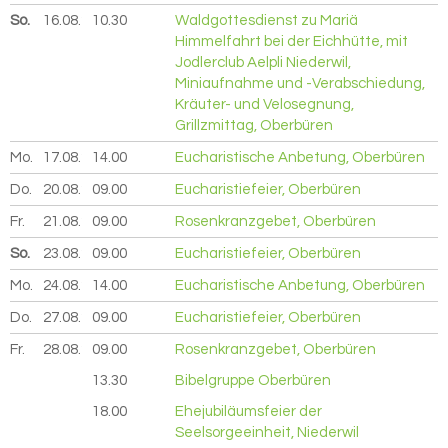
So.
16.08.
2026
10.30
Waldgottesdienst zu Mariä
Himmelfahrt bei der Eichhütte, mit
Jodlerclub Aelpli Niederwil,
Miniaufnahme und -Verabschiedung,
Kräuter- und Velosegnung,
Grillzmittag, Oberbüren
Mo.
17.08.
2026
14.00
Eucharistische Anbetung, Oberbüren
Do.
20.08.
2026
09.00
Eucharistiefeier, Oberbüren
Fr.
21.08.
2026
09.00
Rosenkranzgebet, Oberbüren
So.
23.08.
2026
09.00
Eucharistiefeier, Oberbüren
Mo.
24.08.
2026
14.00
Eucharistische Anbetung, Oberbüren
Do.
27.08.
2026
09.00
Eucharistiefeier, Oberbüren
Fr.
28.08.
2026
09.00
Rosenkranzgebet, Oberbüren
13.30
Bibelgruppe Oberbüren
18.00
Ehejubiläumsfeier der
Seelsorgeeinheit, Niederwil