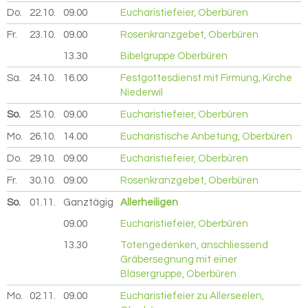
Do.
22.10.
2026
09.00
Eucharistiefeier, Oberbüren
Fr.
23.10.
2026
09.00
Rosenkranzgebet, Oberbüren
13.30
Bibelgruppe Oberbüren
Sa.
24.10.
2026
16.00
Festgottesdienst mit Firmung, Kirche
Niederwil
So.
25.10.
2026
09.00
Eucharistiefeier, Oberbüren
Mo.
26.10.
2026
14.00
Eucharistische Anbetung, Oberbüren
Do.
29.10.
2026
09.00
Eucharistiefeier, Oberbüren
Fr.
30.10.
2026
09.00
Rosenkranzgebet, Oberbüren
So.
01.11.
2026
Ganztägig
Allerheiligen
09.00
Eucharistiefeier, Oberbüren
13.30
Totengedenken, anschliessend
Gräbersegnung mit einer
Bläsergruppe, Oberbüren
Mo.
02.11.
2026
09.00
Eucharistiefeier zu Allerseelen,