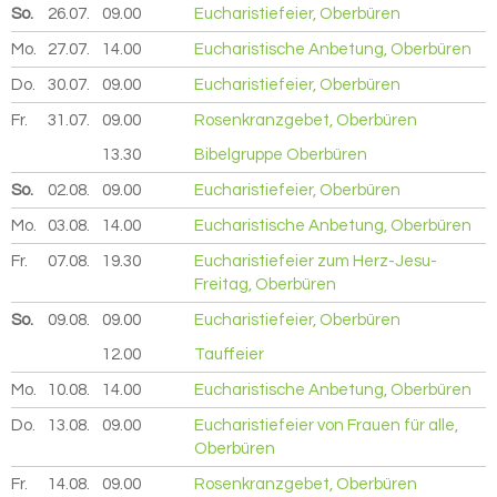
So.
26.07.
2026
09.00
Eucharistiefeier, Oberbüren
Mo.
27.07.
2026
14.00
Eucharistische Anbetung, Oberbüren
Do.
30.07.
2026
09.00
Eucharistiefeier, Oberbüren
Fr.
31.07.
2026
09.00
Rosenkranzgebet, Oberbüren
13.30
Bibelgruppe Oberbüren
So.
02.08.
2026
09.00
Eucharistiefeier, Oberbüren
Mo.
03.08.
2026
14.00
Eucharistische Anbetung, Oberbüren
Fr.
07.08.
2026
19.30
Eucharistiefeier zum Herz-Jesu-
Freitag, Oberbüren
So.
09.08.
2026
09.00
Eucharistiefeier, Oberbüren
12.00
Tauffeier
Mo.
10.08.
2026
14.00
Eucharistische Anbetung, Oberbüren
Do.
13.08.
2026
09.00
Eucharistiefeier von Frauen für alle,
Oberbüren
Fr.
14.08.
2026
09.00
Rosenkranzgebet, Oberbüren