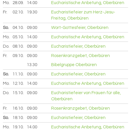
Mo.
28.09.
2026
14.00
Eucharistische Anbetung, Oberbüren
Fr.
02.10.
2026
19.30
Eucharistiefeier zum Herz-Jesu-
Freitag, Oberbüren
So.
04.10.
2026
09.00
Wort-Gottesfeier, Oberbüren
Mo.
05.10.
2026
14.00
Eucharistische Anbetung, Oberbüren
Do.
08.10.
2026
09.00
Eucharistiefeier, Oberbüren
Fr.
09.10.
2026
09.00
Rosenkranzgebet, Oberbüren
13.30
Bibelgruppe Oberbüren
So.
11.10.
2026
09.00
Eucharistiefeier, Oberbüren
Mo.
12.10.
2026
14.00
Eucharistische Anbetung, Oberbüren
Do.
15.10.
2026
09.00
Eucharistiefeier von Frauen für alle,
Oberbüren
Fr.
16.10.
2026
09.00
Rosenkranzgebet, Oberbüren
So.
18.10.
2026
09.00
Eucharistiefeier, Oberbüren
Mo.
19.10.
2026
14.00
Eucharistische Anbetung, Oberbüren