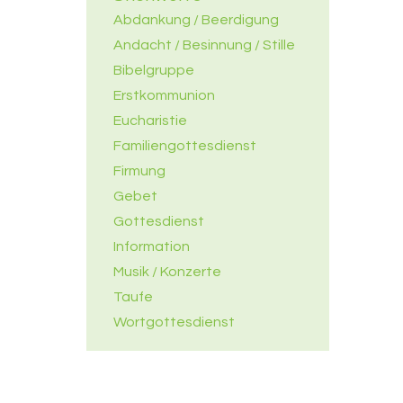
Abdankung / Beerdigung
Andacht / Besinnung / Stille
Bibelgruppe
Erstkommunion
Eucharistie
Familiengottesdienst
Firmung
Gebet
Gottesdienst
Information
Musik / Konzerte
Taufe
Wortgottesdienst