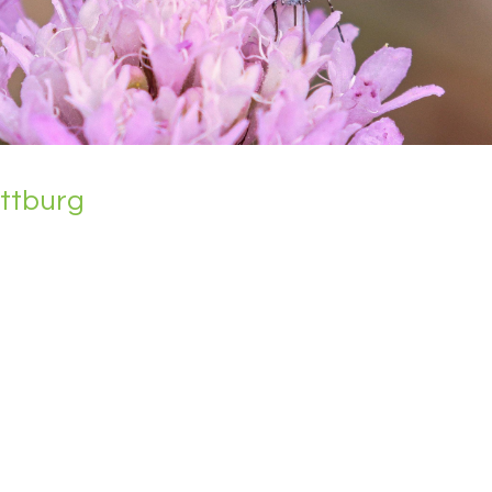
att­burg