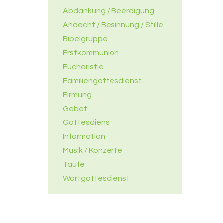
Abdankung / Beerdigung
Andacht / Besinnung / Stille
Bibelgruppe
Erstkommunion
Eucharistie
Familiengottesdienst
Firmung
Gebet
Gottesdienst
Information
Musik / Konzerte
Taufe
Wortgottesdienst