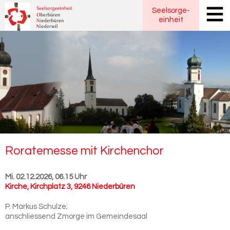
Seelsorge
-
einheit
Rora­te­mes­se mit Kir­chen­chor
Mi. 02.12.2026, 06.15 Uhr
Kirche
,
Kirchplatz 3, 9246 Niederbüren
P. Markus Schulze;
anschliessend Zmorge im Gemeindesaal