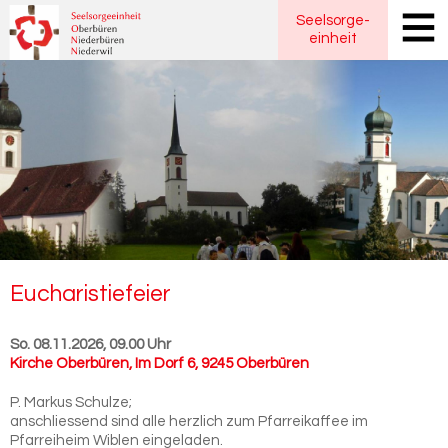
Seelsorge
-
einheit
Eu­cha­ris­tie­fei­er
So. 08.11.2026, 09.00 Uhr
Kirche Oberbüren
,
Im Dorf 6, 9245 Oberbüren
P. Markus Schulze;
anschliessend sind alle herzlich zum Pfarreikaffee im
Pfarreiheim Wiblen eingeladen.