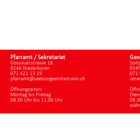
Pfarramt / Sekretariat
Ges
Gossauerstrasse 18
Spit
9246 Niederbüren
9245
071 422 13 19
071 
pfarramt@seelsorgeeinheit-onn.ch
verw
Öffnungzeiten:
Öffn
Montag bis Freitag
Dien
08.30 Uhr bis 11.00 Uhr
08.3
währ