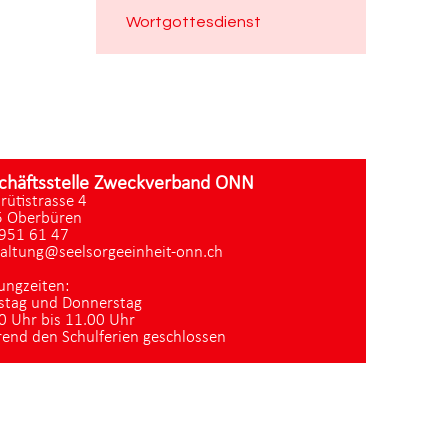
Wortgottesdienst
chäftsstelle Zweckverband ONN
zrütistrasse 4
 Oberbüren
951 61 47
altung@seelsorgeeinheit-onn.ch
ungzeiten:
stag und Donnerstag
0 Uhr bis 11.00 Uhr
end den Schulferien geschlossen
Datenschutz
|
aktualisiert mit kirchenweb.ch