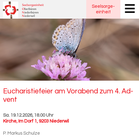
Seelsorge
-
einheit
Eu­cha­ris­tie­fei­er am Vor­abend zum 4. Ad­
vent
Sa. 19.12.2026, 18.00 Uhr
Kirche
,
Im Dorf 1, 9203 Niederwil
P. Markus Schulze