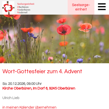
Seelsorge
-
einheit
Wort-​Gottesfeier zum 4. Ad­vent
So. 20.12.2026, 09.00 Uhr
Kirche Oberbüren
,
Im Dorf 6, 9245 Oberbüren
Ulrich Lieb
in meinen Kalender übernehmen