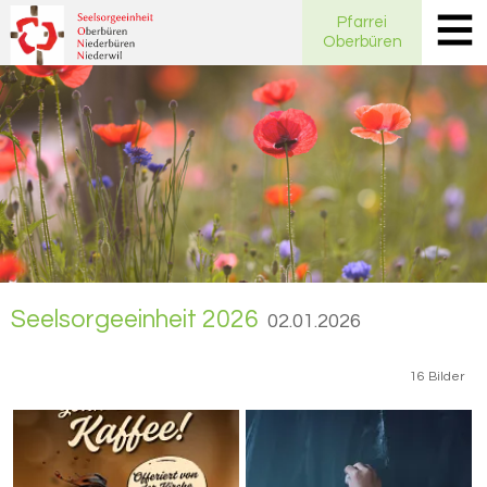
Pfarrei
Oberbüren
Seel­sor­ge­ein­heit 2026
02.01.2026
16 Bilder