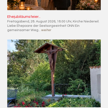
Ehe­ju­bi­lä­ums­fei­er...
Freitagabend, 28. August 2026, 18.00 Uhr, Kirche Niederwil.
Liebe Ehepaare der Seelsorgeeinheit ONN Ein
gemeinsamer Weg...
weiter