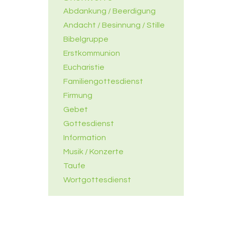
Abdankung / Beerdigung
Andacht / Besinnung / Stille
Bibelgruppe
Erstkommunion
Eucharistie
Familiengottesdienst
Firmung
Gebet
Gottesdienst
Information
Musik / Konzerte
Taufe
Wortgottesdienst