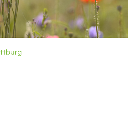
att­burg