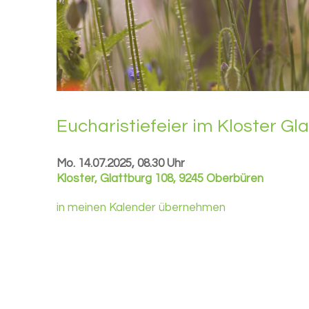
Eu­cha­ris­tie­fei­er im Klos­ter Gl
Mo. 14.07.2025, 08.30 Uhr
Kloster
,
Glattburg 108, 9245 Oberbüren
in meinen Kalender übernehmen