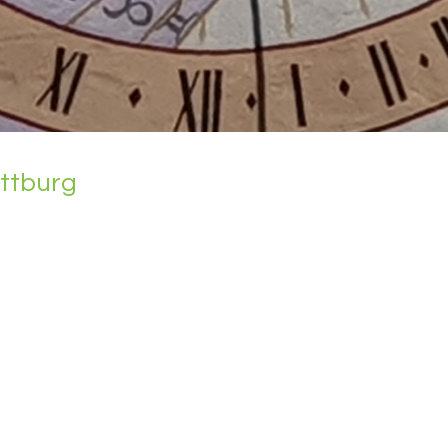
att­burg