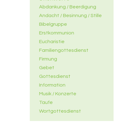
Abdankung / Beerdigung
Andacht / Besinnung / Stille
Bibelgruppe
Erstkommunion
Eucharistie
Familiengottesdienst
Firmung
Gebet
Gottesdienst
Information
Musik / Konzerte
Taufe
Wortgottesdienst