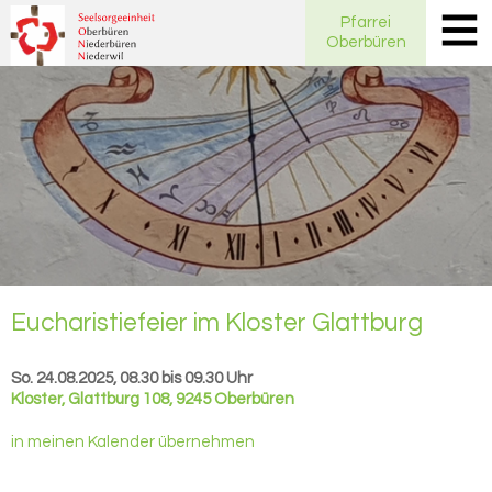
Pfarrei
Oberbüren
Eu­cha­ris­tie­fei­er im Klos­ter Glatt­burg
So. 24.08.2025, 08.30 bis 09.30 Uhr
Kloster
,
Glattburg 108, 9245 Oberbüren
in meinen Kalender übernehmen