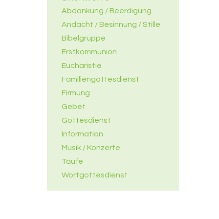
Abdankung / Beerdigung
Andacht / Besinnung / Stille
Bibelgruppe
Erstkommunion
Eucharistie
Familiengottesdienst
Firmung
Gebet
Gottesdienst
Information
Musik / Konzerte
Taufe
Wortgottesdienst