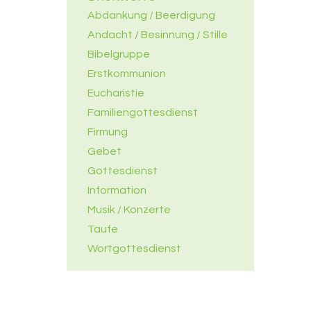
Abdankung / Beerdigung
Andacht / Besinnung / Stille
Bibelgruppe
Erstkommunion
Eucharistie
Familiengottesdienst
Firmung
Gebet
Gottesdienst
Information
Musik / Konzerte
Taufe
Wortgottesdienst